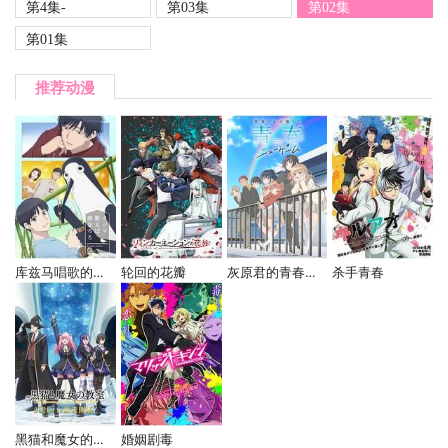
第4集-
第03集
第02集
第01集
推荐动漫
库兹马唱歌的话家里哆啰啰
轮回的花瓣
灰原君的青春二周目
杀手青春
黑猫和魔女的课堂
婚姻剧毒