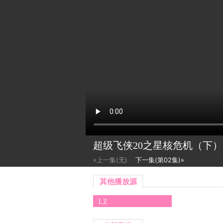
超级飞侠20之星核危机（下
«上一集(无)
下一集(第02集)»
其他播放源
LZ