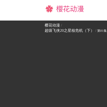
樱花动漫
樱花动漫
/
超级飞侠20之星核危机（下）
/
第01集