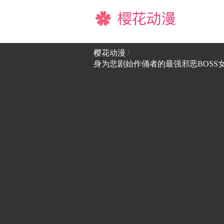
樱花动漫
樱花动漫
/
身为悲剧始作俑者的最强邪恶BOSS