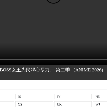
OSS女王为民竭心尽力。 第二季
(ANIME
2026)
JS
JY
HN
GS
UK
WJ