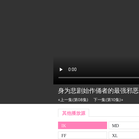
身为悲剧始作俑者的最强邪恶B
«上一集(第08集)
下一集(第10集)»
其他播放源
IK
MD
FF
XL