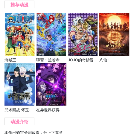
推荐动漫
海贼王
聊斋：兰若寺
JOJO的奇妙冒险 飙马野郎
八仙！
咒术回战 怀玉·玉折 总集篇
在异世界获得超强能力的我，在现实世界照样无敌～等级提升改变人生命运～ SP
动漫介绍
本作已确定分割放送，分上下篇章