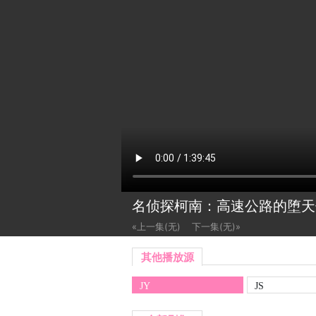
名侦探柯南：高速公路的堕
«上一集(无)
下一集(无)»
其他播放源
JY
JS