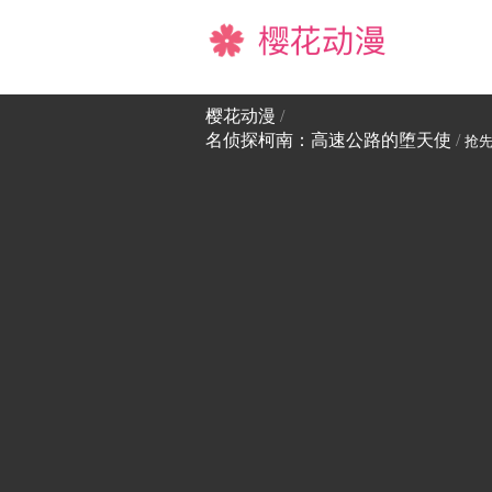
樱花动漫
樱花动漫
/
名侦探柯南：高速公路的堕天使
/
抢