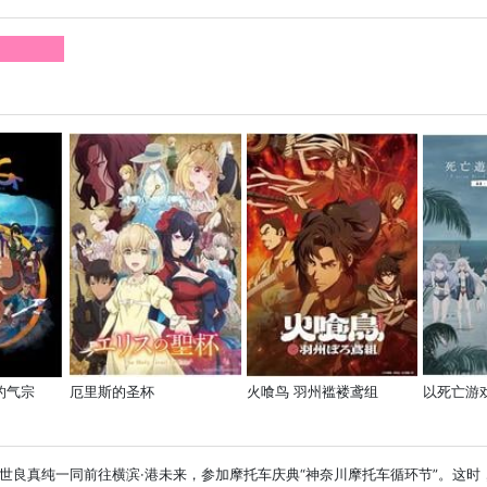
的气宗
厄里斯的圣杯
火喰鸟 羽州褴褛鸢组
世良真纯一同前往横滨·港未来，参加摩托车庆典“神奈川摩托车循环节”。这时