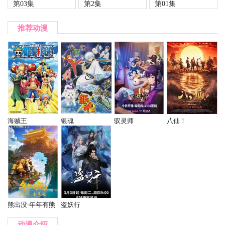
第03集
第2集
第01集
推荐动漫
海贼王
银魂
驭灵师
八仙！
熊出没·年年有熊
盗妖行
动漫介绍