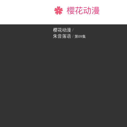
樱花动漫
樱花动漫
/
朱音落语
/
第09集