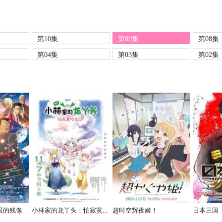
第10集
第09集
第08集
第04集
第03集
第02集
眼的残像
小林家的龙丫头：怕寂寞的龙
超时空辉夜姬！
日本三国