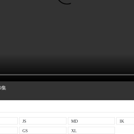
9集
JS
MD
IK
GS
XL