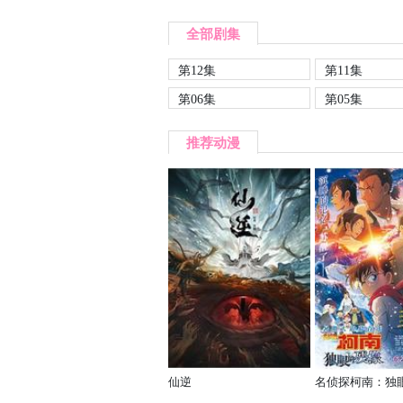
全部剧集
第12集
第11集
第06集
第05集
推荐动漫
仙逆
名侦探柯南：独