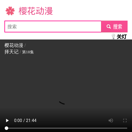
樱花动漫
submit
樱花动漫
/
择天记
/
第18集