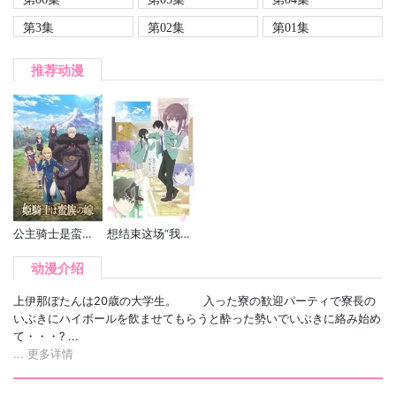
第3集
第02集
第01集
推荐动漫
公主骑士是蛮族的新娘
想结束这场“我爱你”的游戏
动漫介绍
上伊那ぼたんは20歳の大学生。 入った寮の歓迎パーティで寮長の
いぶきにハイボールを飲ませてもらうと酔った勢いでいぶきに絡み始め
て・・・? ...
... 更多详情