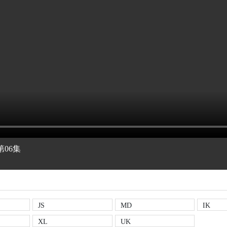
第06集
JS
MD
IK
XL
UK