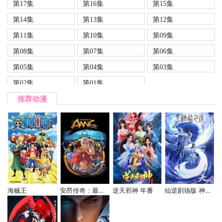
第17集
第16集
第15集
第14集
第13集
第12集
第11集
第10集
第09集
第08集
第07集
第06集
第05集
第04集
第03集
第02集
第01集
推荐动漫
海贼王
安昂传奇：最后的气宗
逆天邪神 年番
仙逆剧场版 神临之战