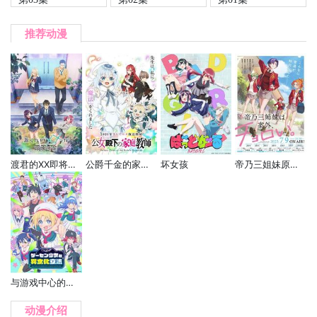
推荐动漫
渡君的XX即将崩坏
公爵千金的家庭教师
坏女孩
帝乃三姐妹原来很好搞定。
与游戏中心的少女异文化交流的故事
动漫介绍