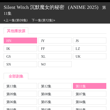
Silent Witch 沉默魔女的秘密
(ANIME
2025)
第
11集
«上一集(第09集)
下一集(第12集)»
其他播放源
HN
JY
JS
IK
FF
LZ
GS
XL
UK
SN
WJ
全部剧集
第13集
第12集
第11集
第09集
第08集
第07集
第06集
第05集
第04集
第03集
第02集
第01集