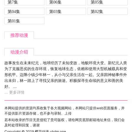
第7集
第06集
第05集
第04集
第03集
第02集
第01集
推荐动漫
动漫介绍
故事发生在未来纪元，地球经历了未知变故，地貌环境大变。新纪元人类
为了克服恶劣的生存环境，恢复地球生态，依赖和使用大型机械载具和变
形机甲。边陲小镇少年林一，从小与父亲生活在一起。父亲因神秘事件外
出未归，林一踏上了寻找父亲的旅途。积极探寻生命续的意义和善的美
好。 ...
... 更多详情
本网站提供的资源均系收集于各大视频网站，本网站只提供web页面服务，并
不提供影片资源存储，也不参与录制、上传
若本站收录的节目无意侵犯了贵司版权，请给网页底部邮箱地址来信，我们会
及时处理和回复，谢谢
Copyright © 2019
樱花动漫 yhdm.one