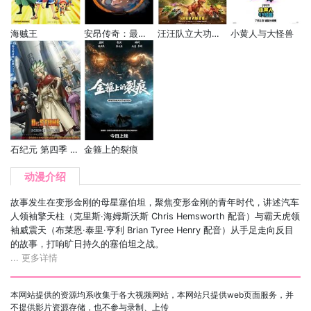
海贼王
安昂传奇：最后的气宗
汪汪队立大功大电影3：勇闯恐龙岛
小黄人与大怪兽
石纪元 第四季 Part 3
金箍上的裂痕
动漫介绍
故事发生在变形金刚的母星塞伯坦，聚焦变形金刚的青年时代，讲述汽车
人领袖擎天柱（克里斯·海姆斯沃斯 Chris Hemsworth 配音）与霸天虎领
袖威震天（布莱恩·泰里·亨利 Brian Tyree Henry 配音）从手足走向反目
的故事，打响旷日持久的塞伯坦之战。
... 更多详情
本网站提供的资源均系收集于各大视频网站，本网站只提供web页面服务，并
不提供影片资源存储，也不参与录制、上传