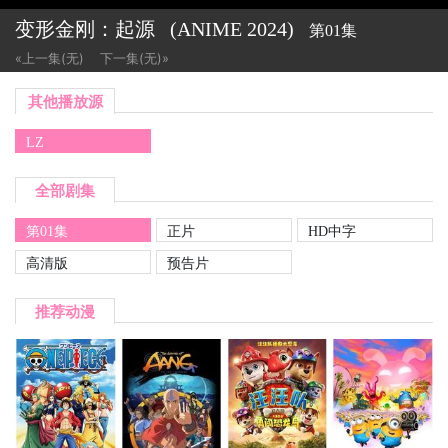
变形金刚：起源
(ANIME
2024)
第01集
«上一集(无)
下一集(无)»
其他播放源
LZ
全部剧集
第01集
正片
HD中字
高清版
预告片
推荐动漫