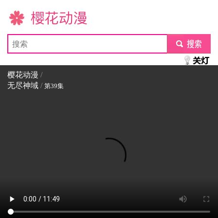
樱花动漫
submit
樱花动漫
/
无尽神域
/
第39集