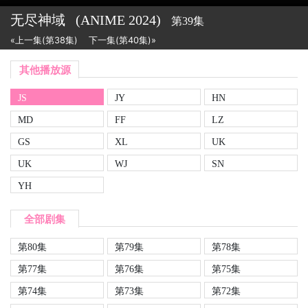
无尽神域
(ANIME
2024)
第39集
«上一集(第38集)
下一集(第40集)»
其他播放源
JS
JY
HN
MD
FF
LZ
GS
XL
UK
UK
WJ
SN
YH
全部剧集
第80集
第79集
第78集
第77集
第76集
第75集
第74集
第73集
第72集