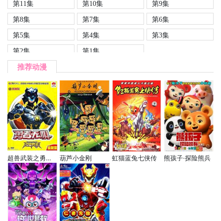
第11集
第10集
第9集
第8集
第7集
第6集
第5集
第4集
第3集
第2集
第1集
推荐动漫
超兽武装之勇者无惧
葫芦小金刚
虹猫蓝兔七侠传
熊孩子·探险熊兵