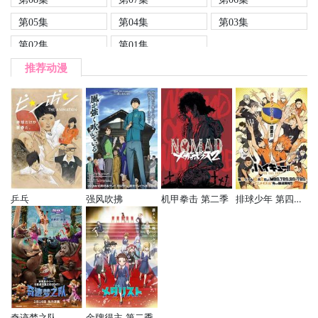
第05集
第04集
第03集
第02集
第01集
推荐动漫
乒乓
强风吹拂
机甲拳击 第二季
排球少年 第四季 Part.2
奇迹梦之队
金牌得主 第二季