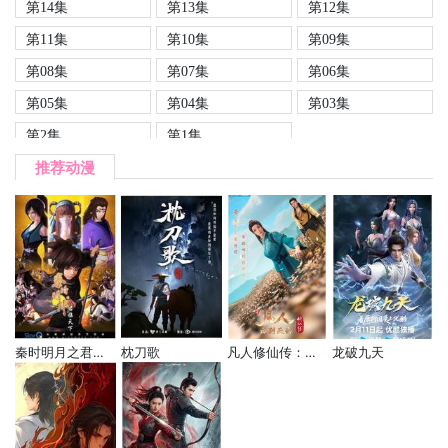
第14集
第13集
第12集
第11集
第10集
第09集
第08集
第07集
第06集
第05集
第04集
第03集
第2集
第1集
推荐动漫
秦时明月之君临天下
枕刀歌
凡人修仙传：再别天南
龙破九天