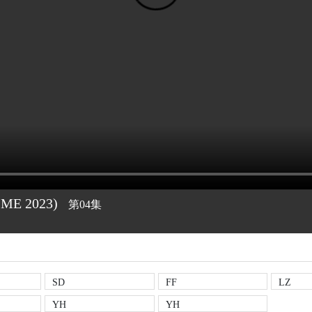
IME
2023)
第04集
SD
FF
LZ
YH
YH