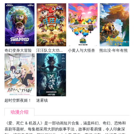
奇幻变身大冒险
汪汪队立大功大电影3：勇闯恐龙岛
小黄人与大怪兽
熊出没·年年有熊
超时空辉夜姬！
迷雾镇
动漫介绍
《爱、死亡 & 机器人》是一部动画短片合集，涵盖科幻、奇幻、恐怖和
喜剧等题材。每集都采用大胆的叙事手法，故事好看易懂，令人印象深