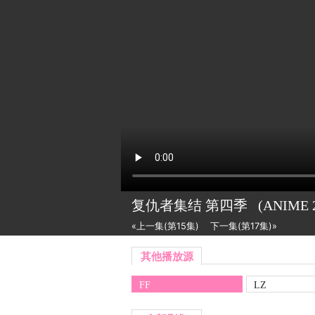
复仇者集结 第四季
(ANIME
«上一集(第15集)
下一集(第17集)»
其他播放源
FF
LZ