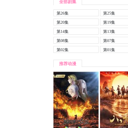
全部剧集
第26集
第25集
第20集
第19集
第14集
第13集
第08集
第07集
第02集
第01集
推荐动漫