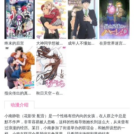
终末的后宫
大神同学想被吃掉
成年人不懂如何恋爱
在异世界迷宫开后宫
指尖传出的真挚热情2-恋人是消防员-
秋日天空～在梦中～
动漫介绍
小南静歌（花影蛍 配音）是一个性格有些内向的女孩，在人群之中总是
默不作声，非常容易被人忽略，这样的性格导致她长到这么大，从未曾有
过浪漫的经历。某日，小南参加了街道举办的联谊会，和她所设想的一
样，小南在联谊会里瑟缩在角落里，只希望这场闹剧早些结束。 ...