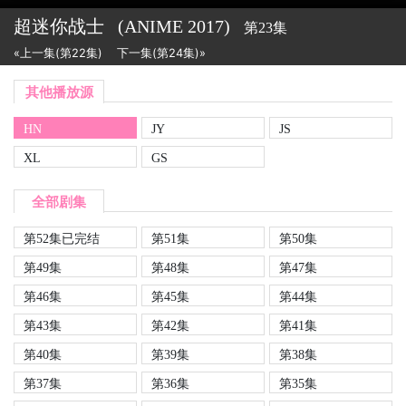
超迷你战士
(ANIME
2017)
第23集
«上一集(第22集)
下一集(第24集)»
其他播放源
HN
JY
JS
XL
GS
全部剧集
第52集已完结
第51集
第50集
第49集
第48集
第47集
第46集
第45集
第44集
第43集
第42集
第41集
第40集
第39集
第38集
第37集
第36集
第35集