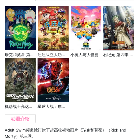
瑞克和莫蒂 第四季
汪汪队立大功大电影3：勇闯恐龙岛
小黄人与大怪兽
石纪元 第四季 Part 3
机动战士高达：跨时之战
星球大战：摩尔-暗影之王
动漫介绍
Adult Swim频道续订旗下超高收视动画片《瑞克和莫蒂》（Rick and
Morty）第三季。