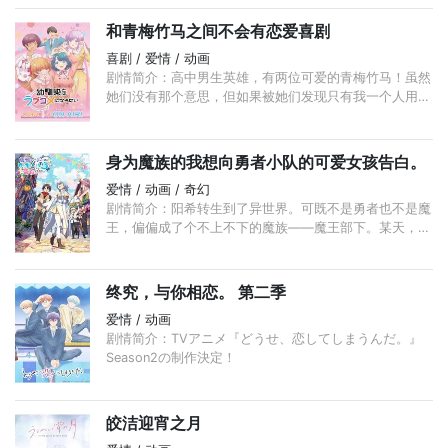
和青梅竹马之间不会有恋爱喜剧
喜剧 / 爱情 / 动画
剧情简介：高中男生英雄，有两位可爱的青梅竹马！虽然
她们没有那个意思，但如果被她们发现只有我一个人用色
色的眼光看待已经长大的她们……太羞耻了！性格各异的
两个女生总会在“不经意间”与英雄发生意想不到的“碰
撞”。 ...
身为魔族的我想向勇者小队的可爱女孩告白。
爱情 / 动画 / 奇幻
剧情简介：阳希转生到了异世界。可既不是勇者也不是魔
王，偏偏成了个不上不下的魔族——魔王部下。某天，勇
者小队为讨伐魔王攻入魔王城。身为守将的阳希本应迎
战，却对敌方牧师塞西莉娅一见钟情。
终究，与你相恋。 第二季
爱情 / 动画
剧情简介：TVアニメ『どうせ、恋してしまうんだ。』
Season2の制作決定！
皎洁迎宵之月