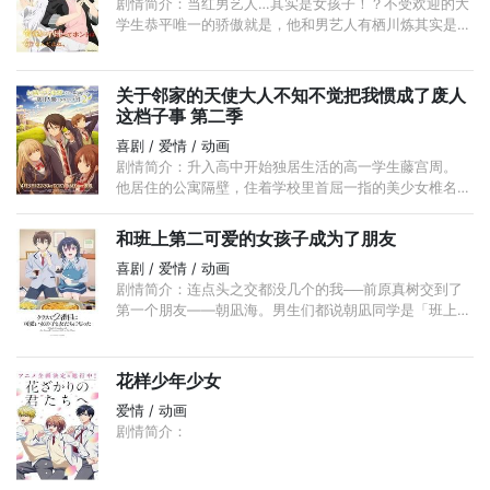
剧情简介：当红男艺人…其实是女孩子！？不受欢迎的大
学生恭平唯一的骄傲就是，他和男艺人有栖川炼其实是表
兄关系。长大后他们就再没见过面了，某个夜晚，炼竟然
偷偷溜进了恭平的公寓！ ...
关于邻家的天使大人不知不觉把我惯成了废人
这档子事 第二季
喜剧 / 爱情 / 动画
剧情简介：升入高中开始独居生活的高一学生藤宫周。
他居住的公寓隔壁，住着学校里首屈一指的美少女椎名真
昼。 原本毫无交集的两人，却因周借给在雨中淋得全身
湿透的她一把伞为契机，展开了一段奇妙的缘分。 ...
和班上第二可爱的女孩子成为了朋友
喜剧 / 爱情 / 动画
剧情简介：连点头之交都没几个的我──前原真树交到了
第一个朋友——朝凪海。男生们都说朝凪同学是「班上第
二可爱」，而且很照顾天真烂漫的No.1美少女天海同学。
...
花样少年少女
爱情 / 动画
剧情简介：