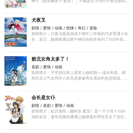
爽子（能登麻美子 配音），大概是过于内向不善交际的
缘故，虽然她是如此善良且乐于助人，可是仍然被周围的
同学认为过于阴郁，而刻意疏远躲避，甚至称之为“贞
子”。 ...
犬夜叉
剧情 / 爱情 / 动画 / 惊悚 / 奇幻 / 冒险
剧情简介：日暮戈薇是就读于国中三年级的15岁普通小女
生，某日，她偶然通过家中神社的枯井来到了500年前的
战国时代。时狼烟四起，妖怪横行，世间大地生灵涂炭。
...
败北女角太多了！
喜剧 / 爱情 / 动画
剧情简介：平常担任班上背景人物的我──温水和彦，偶
然目击人气女同学八奈见杏菜被男生甩掉的失恋现场。
「他明明说过要娶我当新娘，这不过分吗？」「那是多久
前的事了？」「大概四、五岁吧。」 ...
会长是女仆
剧情 / 喜剧 / 爱情 / 动画
剧情简介：鮎沢美咲（藤村歩 配音）是一个个性十分好
强的女生，童年悲惨的遭遇让她彻底对男性失去了信任
感，和妈妈与妹妹一起的生活又使得美咲必须担负起男孩
子的责任，长此以往， ...