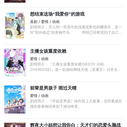
名叫雨宫凑的男孩，没来由地开始试图打进小雪的心房，
扰乱了她平静的生活。 ...
想结束这场“我爱你”的游戏
喜剧 / 爱情 / 动画
剧情简介：升入同一所高中的浅葱优希也和樱美玖，是一
对“双向暗恋”的青梅竹马。 明明已经察觉到了自己的
心意… 明明那句 ...
主播女孩重度依赖
爱情 / 动画
剧情简介：『主播女孩重度依赖(NEEDY GIRL
OVERDOSE)』是一款描绘网络天使（直播主）日常生活
的多结局ADV。这位名叫“超绝可爱天使酱”的直播主有着
很强烈的想要被他人认可的欲望， ...
前辈是男孩子 雨过天晴
爱情 / 动画
剧情简介：《学姐是男孩》续作跃上大银幕，交织着成长
痛的青春物语将划下感动终章。
辉夜大小姐想让我告白：天才们的恋爱头脑战