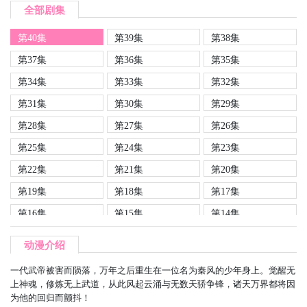
全部剧集
第40集
第39集
第38集
第37集
第36集
第35集
第34集
第33集
第32集
第31集
第30集
第29集
第28集
第27集
第26集
第25集
第24集
第23集
第22集
第21集
第20集
第19集
第18集
第17集
第16集
第15集
第14集
第13集
第12集
第11集
动漫介绍
第10集
第9集
第08集
一代武帝被害而陨落，万年之后重生在一位名为秦风的少年身上。觉醒无
第07集
第06集
第05集
上神魂，修炼无上武道，从此风起云涌与无数天骄争锋，诸天万界都将因
为他的回归而颤抖！
第04集
第03集
第02集