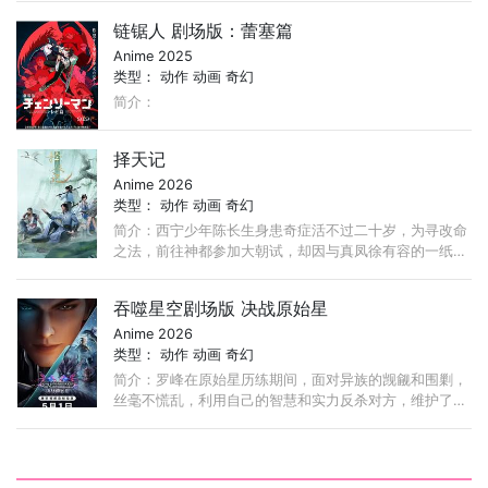
王林得知此事后， ...
链锯人 剧场版：蕾塞篇
Anime 2025
类型：
动作
动画
奇幻
简介：
择天记
Anime 2026
类型：
动作
动画
奇幻
简介：西宁少年陈长生身患奇症活不过二十岁，为寻改命
之法，前往神都参加大朝试，却因与真凤徐有容的一纸婚
约，遭受打压，被流放进废弃的国教学院。陈长生凭借三
千道藏， ...
吞噬星空剧场版 决战原始星
Anime 2026
类型：
动作
动画
奇幻
简介：罗峰在原始星历练期间，面对异族的觊觎和围剿，
丝毫不慌乱，利用自己的智慧和实力反杀对方，维护了人
族尊严。“我有一刀，可斩宇宙！”那柄有着震撼人心的美
丽战刀，伴随着罗峰一路斩杀！ ...