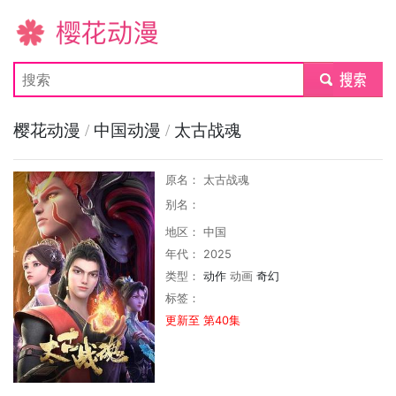
樱花动漫
submit
樱花动漫
/
中国动漫
/
太古战魂
原名： 太古战魂
别名：
地区： 中国
年代： 2025
类型：
动作
动画
奇幻
标签：
更新至 第40集