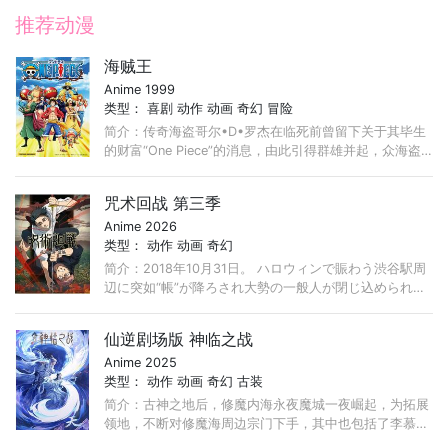
推荐动漫
第01集
海贼王
Anime 1999
类型：
喜剧
动作
动画
奇幻
冒险
简介：传奇海盗哥尔•D•罗杰在临死前曾留下关于其毕生
的财富“One Piece”的消息，由此引得群雄并起，众海盗
们为了这笔传说中的巨额财富展开争夺，各种势力、政权
不断交替，整个世界进入了动荡混乱的“大海贼时代”。 ...
咒术回战 第三季
Anime 2026
类型：
动作
动画
奇幻
简介：2018年10月31日。 ハロウィンで賑わう渋谷駅周
辺に突如“帳”が降ろされ大勢の一般人が閉じ込められ
る。 そこに単独で乗り込む現代最強の呪術師・五条
悟。 ...
仙逆剧场版 神临之战
Anime 2025
类型：
动作
动画
奇幻
古装
简介：古神之地后，修魔内海永夜魔城一夜崛起，为拓展
领地，不断对修魔海周边宗门下手，其中也包括了李慕婉
所在云天宗。李慕婉在护门大战中身中奇毒，性命攸关，