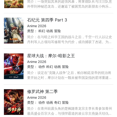
简介：一场突如其来的超强风暴，将莱德队长与汪汪队意
外带到神秘恐龙岛，还邂逅了被困荒岛的新朋友小狗乐
乐。与此同时，宿敌海丁那市长大肆采矿，不慎唤醒沉睡
火山！ ...
石纪元 第四季 Part 3
Anime 2026
类型：
科幻
动画
冒险
简介：在与暗之科学王国的战斗之后，千空一行人以让史
丹利等人占领珀耳修斯号为代价，成功捕获了杰诺。为了
躲避猛烈追击，千空一行人以石化光线发源地南美为目标
启程！ ...
星球大战：摩尔-暗影之王
Anime 2026
类型：
动作
科幻
动画
冒险
简介：设定在“克隆人战争”之后，帕尔帕廷皇帝的统治将
要开始之时，摩尔计划在一颗未被帝国染指的星球重建他
的犯罪组织，而他遇上了一个理想破灭的绝地学徒，或许
正是他在复仇之路上所需要的帮手。
修罗武神 第二季
Anime 2026
类型：
动作
动画
奇幻
冒险
简介：在青州崭露头角的楚枫随青龙宗主李长青参加青州
最高盛会百宗大会，与强悍霸道的凌云宗主燕扬天结仇。