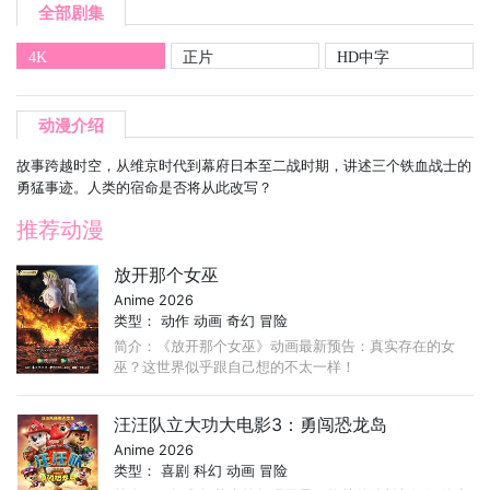
全部剧集
4K
正片
HD中字
动漫介绍
故事跨越时空，从维京时代到幕府日本至二战时期，讲述三个铁血战士的
勇猛事迹。人类的宿命是否将从此改写？
推荐动漫
放开那个女巫
Anime 2026
类型：
动作
动画
奇幻
冒险
简介：《放开那个女巫》动画最新预告：真实存在的女
巫？这世界似乎跟自己想的不太一样！
汪汪队立大功大电影3：勇闯恐龙岛
Anime 2026
类型：
喜剧
科幻
动画
冒险