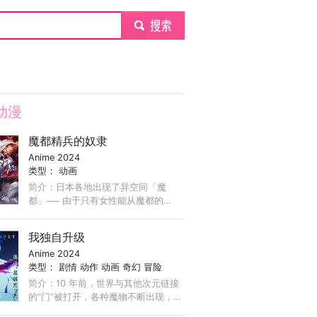
submit
动漫
魔都精兵的奴隶
Anime 2024
类型：
动画
简介：日本各地出现了异空间「魔
都」── 由于只有女性能从魔都的
「桃」得到特异的能力， 因此便由女
兵组成了「魔防队」。 某一天， 过着
我独自升级
抑郁生活的男高中生──和仓优希 不小
Anime 2024
心闯进了突发性产生的魔都入口， ...
类型：
剧情
动作
动画
奇幻
冒险
简介：10 年前，世界与其他次元链接
的“门”被打开，各种魔物不断出现，于
是乎能力各异的猎魔者也随之出现，