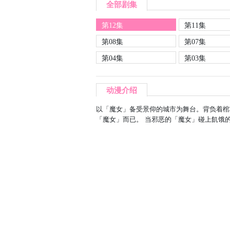
全部剧集
第12集
第11集
第08集
第07集
第04集
第03集
动漫介绍
以「魔女」备受景仰的城市为舞台。背负着棺
「魔女」而已。 当邪恶的「魔女」碰上飢饿