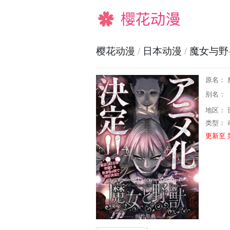
樱花动漫
樱花动漫
/
日本动漫
/
魔女与野
原名： 
别名：
地区： 
类型：
更新至 