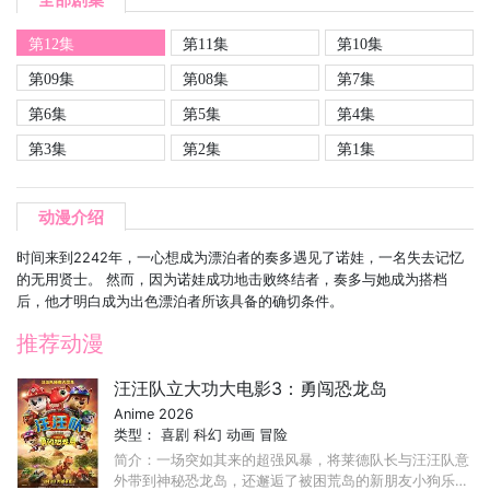
第12集
第11集
第10集
第09集
第08集
第7集
第6集
第5集
第4集
第3集
第2集
第1集
动漫介绍
时间来到2242年，一心想成为漂泊者的奏多遇见了诺娃，一名失去记忆
的无用贤士。 然而，因为诺娃成功地击败终结者，奏多与她成为搭档
后，他才明白成为出色漂泊者所该具备的确切条件。
推荐动漫
汪汪队立大功大电影3：勇闯恐龙岛
Anime 2026
类型：
喜剧
科幻
动画
冒险
简介：一场突如其来的超强风暴，将莱德队长与汪汪队意
外带到神秘恐龙岛，还邂逅了被困荒岛的新朋友小狗乐