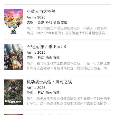
乐。与此同时，宿敌海丁那市长大肆采矿，不慎唤醒沉睡
火山！ ...
小黄人与大怪兽
Anime 2026
类型：
喜剧
科幻
动画
冒险
简介：为了拍摄心中理想的怪兽电影，小黄人（皮埃尔·
柯芬 Pierre Coffin 配音）这群萌趣活宝四处物色演员，
竟然真的集齐了各式怪兽，上演疯狂大乱斗！
石纪元 第四季 Part 3
Anime 2026
类型：
科幻
动画
冒险
简介：在与暗之科学王国的战斗之后，千空一行人以让史
丹利等人占领珀耳修斯号为代价，成功捕获了杰诺。为了
躲避猛烈追击，千空一行人以石化光线发源地南美为目标
启程！ ...
机动战士高达：跨时之战
Anime 2025
类型：
科幻
动画
冒险
简介：故事发生在夏亚引领吉翁公国军赢得一年战争的平
行宇宙。这一历史转折点导致地球联邦与吉翁公国的势力
格局剧变。在空中宇宙殖民卫星生活的女高中生天手让
叶， ...