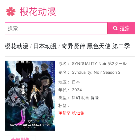
樱花动漫
submit
樱花动漫
/
日本动漫
/
奇异贤伴 黑色天使 第二季
原名： SYNDUALITY Noir 第2クール
别名： Synduality: Noir Season 2
地区： 日本
年代： 2024
类型：
科幻
动画
冒险
标签：
更新至 第12集
全部剧集