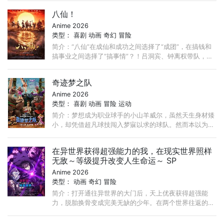
往新闻中的中世纪欧洲“雅托利亚公国”。 ...
八仙！
Anime 2026
类型：
喜剧
动画
奇幻
冒险
简介：“八仙”在成仙和成功之间选择了“成团”，在搞钱和
搞事业之间选择了“搞事情”？！吕洞宾、钟离权带队，集
结何仙姑、铁拐李、韩湘子、曹国舅、蓝采和与张果老，
...
奇迹梦之队
Anime 2026
类型：
喜剧
动画
冒险
运动
简介：梦想成为职业球手的小山羊威尔，虽然天生身材矮
小，却凭借超凡球技闯入梦寐以求的球队。然而本以为是
梦想起点，没想到却是“地狱开局”，这支梦中情队不仅赛
绩成绩堪忧，队友还个个都是“人才”。 ...
在异世界获得超强能力的我，在现实世界照样
无敌～等级提升改变人生命运～ SP
Anime 2026
类型：
动画
奇幻
冒险
简介：打开通往异世界的大门后，天上优夜获得超强能
力，脱胎换骨变成完美无缺的少年。在两个世界往返的
他，「无自觉的外挂能力」愈来愈强大──!? 在异世界的
洞窟里， ...