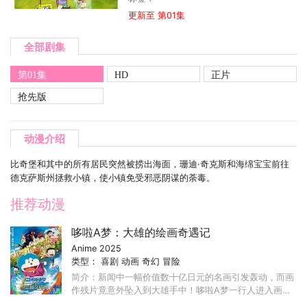
更新至 第01集
全部剧集
第01集
HD
正片
抢先版
动漫介绍
比奇堡和其中的所有居民突然被捞出海面，珊迪·奇克斯和海绵宝宝前往
德克萨斯州拯救小镇，使小镇免受邪恶阴谋的荼毒。
推荐动漫
哆啦A梦：大雄的绘画奇遇记
Anime 2025
类型：
喜剧
动画
奇幻
冒险
简介：新闻中一幅价值数十亿日元的名画引发轰动，而画
作残片竟意外坠入到大雄手中！哆啦A梦一行人进入画中
的世界并邂逅了神秘少女可蕾雅。在她的请求下，众人前