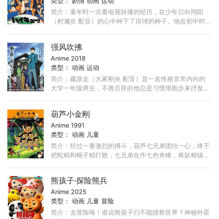
类型：
剧情
动画
运动
简介：童年时一次看电视转播的经历，在少年日向翔阳
（村濑步 配音）的心中种下了排球的种子。他在初中时
代是排球部的主将，可是人丁寥落的排球部始终没有起
色，唯一一场比赛也以惨败告终。 ...
强风吹拂
Anime 2018
类型：
动画
运动
简介：藏原走（大冢刚央 配音）是一名性格非常内向的
大学一年级男生，不善言辞的他总是习惯用跑步来抒发内
心里的情感波动。一天深夜，正在跑步的阿走遇见了名叫
清濑灰二（丰永利行 配音）的男子， ...
葫芦小金刚
Anime 1991
类型：
动画
儿童
简介：经过一番激烈的搏斗，葫芦七兄弟团结一心，终于
把蛇精和蝎子精打败，七兄弟化作七色奇峰，将妖精镇压
山下。葫芦兄弟和妖精的战争惊动了住在山中另一边的青
蛇精。 ...
熊孩子·探险熊兵
Anime 2025
类型：
动画
儿童
冒险
简介：去冒险咯！谁说熊孩子们不能拯救世界？神秘外星