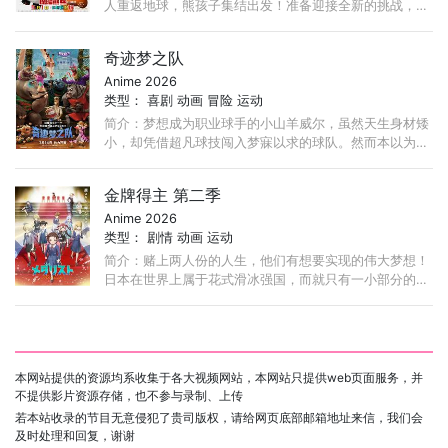
人重返地球，熊孩子集结出发！准备迎接全新的挑战，探
险神秘瀑布、翻越未知峡谷、穿越奇幻雨林，熊孩子们齐
心协力，全能超开，踏上惊险刺激的探险之旅！
奇迹梦之队
Anime 2026
类型：
喜剧
动画
冒险
运动
简介：梦想成为职业球手的小山羊威尔，虽然天生身材矮
小，却凭借超凡球技闯入梦寐以求的球队。然而本以为是
梦想起点，没想到却是“地狱开局”，这支梦中情队不仅赛
绩成绩堪忧，队友还个个都是“人才”。 ...
金牌得主 第二季
Anime 2026
类型：
剧情
动画
运动
简介：赌上两人份的人生，他们有想要实现的伟大梦想！
日本在世界上属于花式滑冰强国，而就只有一小部分的选
手能够参加以世界级水准互相竞争的全日本锦标赛。 ...
本网站提供的资源均系收集于各大视频网站，本网站只提供web页面服务，并
不提供影片资源存储，也不参与录制、上传
若本站收录的节目无意侵犯了贵司版权，请给网页底部邮箱地址来信，我们会
及时处理和回复，谢谢