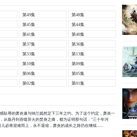
第49集
第48集
第45集
第44集
第41集
第40集
第37集
第36集
第33集
第13集
第10集
第09集
第06集
第05集
第02集
第01集
感耻辱的萧炎遂与纳兰嫣然定下三年之约。为了这个约定，萧炎一
，从炼丹到吞噬异火的焚身之痛，都为证明那句话：“三十年河
男儿必将迎难而上，永不退缩，萧炎的成长之路仍在继续……