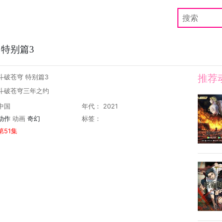
 特别篇3
推荐
斗破苍穹 特别篇3
 斗破苍穹三年之约
中国
年代： 2021
动作
动画
奇幻
标签：
第51集