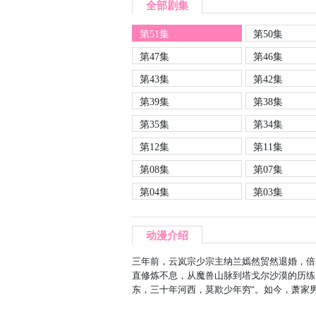
全部剧集
第51集
第50集
第47集
第46集
第43集
第42集
第39集
第38集
第35集
第34集
第12集
第11集
第08集
第07集
第04集
第03集
动漫介绍
三年前，云岚宗少宗主纳兰嫣然贸然退婚，倍
直修炼不息，从魔兽山脉到塔戈尔沙漠的历练
东，三十年河西，莫欺少年穷”。如今，萧家