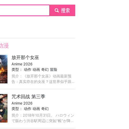
submit
动漫
放开那个女巫
Anime 2026
类型：
动作
动画
奇幻
冒险
简介：《放开那个女巫》动画最新预
告：真实存在的女巫？这世界似乎跟
自己想的不太一样！
咒术回战 第三季
Anime 2026
类型：
动作
动画
奇幻
简介：2018年10月31日。 ハロウィン
で賑わう渋谷駅周辺に突如“帳”が降ろ
され大勢の一般人が閉じ込められ