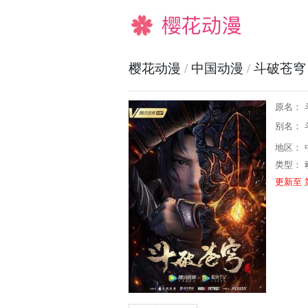
樱花动漫
樱花动漫
/
中国动漫
/
斗破苍穹
原名： 
别名：
地区： 
类型：
更新至 