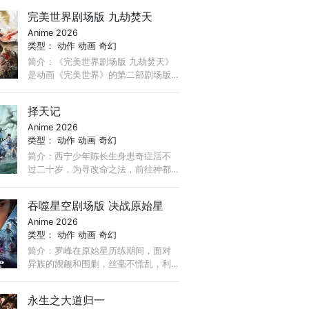
る。 そこに単独で乗り込む現代最強
完美世界剧场版 九劫焚天
の呪術師・五条悟。 ...
Anime 2026
类型：
动作
动画
奇幻
简介：《完美世界剧场版 九劫焚天》
是动画《完美世界》的第二部剧场版
作品。故事聚焦仙古纪元终极之战。
祖祭灵柳神挺身而出，率众寻求希
择天记
望。荒天帝石昊以一滴真血化作分
Anime 2026
身， ...
类型：
动作
动画
奇幻
简介：西宁少年陈长生身患奇症活不
过二十岁，为寻改命之法，前往神都
参加大朝试，却因与真凤徐有容的一
纸婚约，遭受打压，被流放进废弃的
吞噬星空剧场版 决战原始星
国教学院。陈长生凭借三千道藏， ...
Anime 2026
类型：
动作
动画
奇幻
简介：罗峰在原始星历练期间，面对
异族的觊觎和围剿，丝毫不慌乱，利
用自己的智慧和实力反杀对方，维护
了人族尊严。“我有一刀，可斩宇
永生之大道归一
宙！”那柄有着震撼人心的美丽战刀，