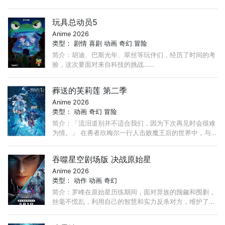
导演Lauren Montgomery执导，《最后的气宗》主创
Bryan Konietzko和Michael DiMartino担任制片人。
玩具总动员5
Anime 2026
类型：
剧情
喜剧
动画
奇幻
冒险
简介：胡迪、巴斯光年、翠丝等玩伴们，经历了时间的考
验，这次要面对来自科技的挑战……
葬送的芙莉莲 第二季
Anime 2026
类型：
动画
奇幻
冒险
简介：「流泪道别并不适合我们，因为下次再见时会很难
为情。」 在勇者欣梅尔一行人击败魔王后的世界中，与
欣梅尔等人一同为世界带来和平、活了千年以上的精灵魔
法使──芙莉莲。 ...
吞噬星空剧场版 决战原始星
Anime 2026
类型：
动作
动画
奇幻
简介：罗峰在原始星历练期间，面对异族的觊觎和围剿，
丝毫不慌乱，利用自己的智慧和实力反杀对方，维护了人
族尊严。“我有一刀，可斩宇宙！”那柄有着震撼人心的美
丽战刀，伴随着罗峰一路斩杀！ ...