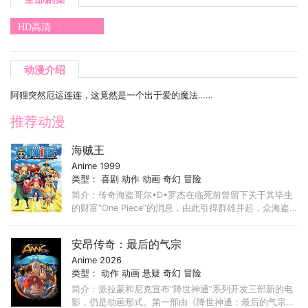
HD高清
动漫介绍
阿狸突然厄运连连，这竟然是一个出于爱的魔法……
推荐动漫
海贼王
Anime 1999
类型：
喜剧
动作
动画
奇幻
冒险
简介：传奇海盗哥尔•D•罗杰在临死前曾留下关于其毕生
的财富“One Piece”的消息，由此引得群雄并起，众海盗
们为了这笔传说中的巨额财富展开争夺，各种势力、政权
不断交替，整个世界进入了动荡混乱的“大海贼时代”。 ...
安昂传奇：最后的气宗
Anime 2026
类型：
动作
动画
悬疑
奇幻
冒险
简介：派拉蒙和尼克宣布“降世神通”系列开发三部新的电
影，仍是动画形式。第一部由《降世神通：最后的气宗》