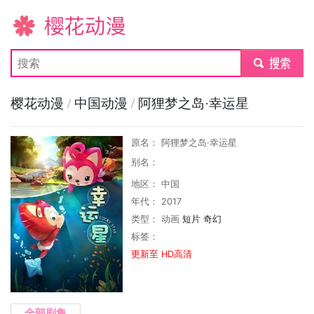
樱花动漫
submit
樱花动漫
/
中国动漫
/
阿狸梦之岛·幸运星
原名： 阿狸梦之岛·幸运星
别名：
地区： 中国
年代： 2017
类型：
动画
短片
奇幻
标签：
更新至 HD高清
全部剧集