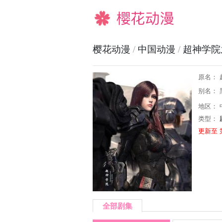
樱花动漫
樱花动漫
/
中国动漫
/
超神学院
原名：
别名： 
地区： 
类型：
更新至 
全部剧集