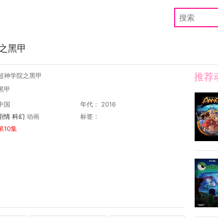
之黑甲
推荐
 超神学院之黑甲
黑甲
中国
年代： 2016
剧情
科幻
动画
标签：
第10集