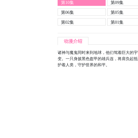
第10集
第09集
第06集
第05集
第02集
第01集
动漫介绍
诸神与魔鬼同时来到地球，他们驾着巨大的宇
变。一只身披黑色盔甲的雄兵连，将肩负起抵
护着人类，守护世界的和平。