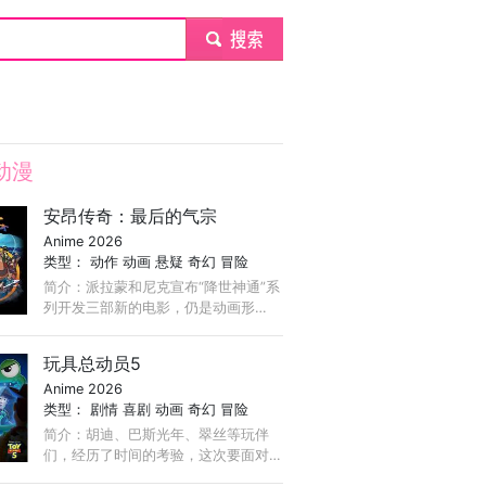
submit
动漫
安昂传奇：最后的气宗
Anime 2026
类型：
动作
动画
悬疑
奇幻
冒险
简介：派拉蒙和尼克宣布“降世神通”系
列开发三部新的电影，仍是动画形
式。第一部由《降世神通：最后的气
宗》导演Lauren Montgomery执导，
玩具总动员5
《最后的气宗》主创Bryan Konietzko
Anime 2026
和Michael DiMartino担任制片人。
类型：
剧情
喜剧
动画
奇幻
冒险
简介：胡迪、巴斯光年、翠丝等玩伴
们，经历了时间的考验，这次要面对
来自科技的挑战……