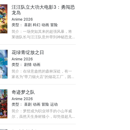
汪汪队立大功大电影3：勇闯恐
龙岛
Anime 2026
类型：
喜剧
科幻
动画
冒险
简介：一场突如其来的超强风暴，将
莱德队长与汪汪队意外带到神秘恐龙
岛，还邂逅了被困荒岛的新朋友小狗
乐乐。与此同时，宿敌海丁那市长大
花绿青绽放之日
肆采矿，不慎唤醒沉睡火山！ ...
Anime 2026
类型：
剧情
动画
简介：在绿意盎然的森林深处，有一
家名为“带刀烟火店”的烟花工厂，因小
镇重新开发，该工厂被迫面临拆迁，
带刀敬太郎已经在这里坚持了四年，
奇迹梦之队
代替失踪的父亲，专注于制作被称
Anime 2026
为“幻之烟花”的＜守破离＞，希望将其
类型：
喜剧
动画
冒险
运动
完成。 ...
简介：梦想成为职业球手的小山羊威
尔，虽然天生身材矮小，却凭借超凡
球技闯入梦寐以求的球队。然而本以
为是梦想起点，没想到却是“地狱开