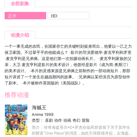
全部剧集
正片
HD
动漫介绍
一个一事无成的农民，在国家存亡的关键时刻挺身而出，他要以一己之力
保卫家国。不过晕乎乎的他能成么？ ·影片的导演爱德华·麦克亨利和罗里
·麦克亨利是兄弟俩。这是他们第一次拍摄动画长片。 ·麦克亨利家族的父
亲，大卫·麦克亨利是影片的美术设计，他曾经是影片《成为简·奥斯汀》
的美术设计。 ·本片的灵感来源是兄弟俩之前制作的一部动画短片，那部
短片讲述了一个发生在越战期间的故事。 ·兄弟俩以某些演员为原型创作
了剧本。 ·本片被称作英国版的《美国战队》。
推荐动漫
海贼王
Anime 1999
类型：
喜剧
动作
动画
奇幻
冒险
简介：传奇海盗哥尔•D•罗杰在临死前曾留下关于其毕生
的财富“One Piece”的消息，由此引得群雄并起，众海盗