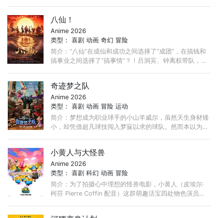
们为了这笔传说中的巨额财富展开争夺，各种势力、政权
不断交替，整个世界进入了动荡混乱的“大海贼时代”。 ...
八仙！
Anime 2026
类型：
喜剧
动画
奇幻
冒险
简介：“八仙”在成仙和成功之间选择了“成团”，在搞钱和
搞事业之间选择了“搞事情”？！吕洞宾、钟离权带队，集
结何仙姑、铁拐李、韩湘子、曹国舅、蓝采和与张果老，
...
奇迹梦之队
Anime 2026
类型：
喜剧
动画
冒险
运动
简介：梦想成为职业球手的小山羊威尔，虽然天生身材矮
小，却凭借超凡球技闯入梦寐以求的球队。然而本以为是
梦想起点，没想到却是“地狱开局”，这支梦中情队不仅赛
绩成绩堪忧，队友还个个都是“人才”。 ...
小黄人与大怪兽
Anime 2026
类型：
喜剧
科幻
动画
冒险
简介：为了拍摄心中理想的怪兽电影，小黄人（皮埃尔·
柯芬 Pierre Coffin 配音）这群萌趣活宝四处物色演员，
竟然真的集齐了各式怪兽，上演疯狂大乱斗！