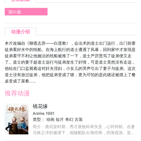
第01集
动漫介绍
本片改编自《聊斋志异——白莲教》，会法术的道士出门远行，出门前要
徒弟看好水中的纸船。在海上航行的道士遭遇了风暴，回到家中才发现是
徒弟看守不利让他施法的纸船被推了一下，道士严厉责骂了徒弟便又走
了。道士的妻子趁道士远行与徒弟发生了奸情，可是道士竟然没有走远，
他站在门口监视着这对奸夫淫妇，小女儿的哭声引出了妻子与徒弟。这次
道士没有放过徒弟，他把徒弟变成了猪，更为可怕的是此猪还被摆上了餐
桌变成了菜肴……
推荐动漫
镜花缘
Anime 1991
类型：
动画
短片
奇幻
古装
简介：唐武皇时期，秀才唐敖科举失意，心怀抑郁。在妻
兄林之洋的邀请下，他随船队出海经商，四海巡游。造访
了君子国、女儿国、大人国、两面国、无肠国、穿胸国等