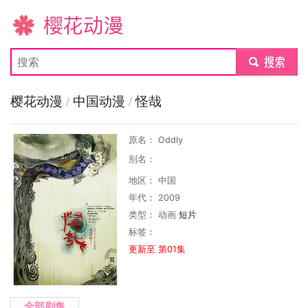
樱花动漫
submit
樱花动漫
/
中国动漫
/
怪哉
原名： Oddly
别名：
地区： 中国
年代： 2009
类型：
动画
短片
标签：
更新至 第01集
全部剧集