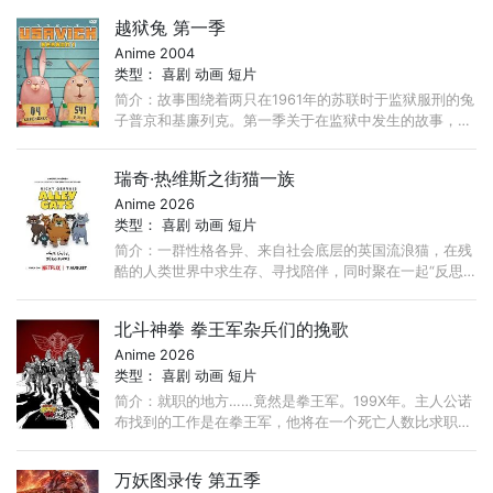
民俗各异的国家，一路发生许多刺激和有趣的事情。 ...
越狱兔 第一季
Anime 2004
类型：
喜剧
动画
短片
简介：故事围绕着两只在1961年的苏联时于监狱服刑的兔
子普京和基廉列克。第一季关于在监狱中发生的故事，在
普京刑期满的前一天，基廉列克因在杂志里发现限量版帆
布鞋即将发售而决定逃狱，普京也莫名其妙地跟上去。 ...
瑞奇·热维斯之街猫一族
Anime 2026
类型：
喜剧
动画
短片
简介：一群性格各异、来自社会底层的英国流浪猫，在残
酷的人类世界中求生存、寻找陪伴，同时聚在一起“反思
人生”。
北斗神拳 拳王军杂兵们的挽歌
Anime 2026
类型：
喜剧
动画
短片
简介：就职的地方……竟然是拳王军。199X年。主人公诺
布找到的工作是在拳王军，他将在一个死亡人数比求职人
数还多的极度危险的职场中开始工作。伪装成老太婆的杂
兵、卡珊德拉的威格尔狱长、圣帝军那个 ...
万妖图录传 第五季