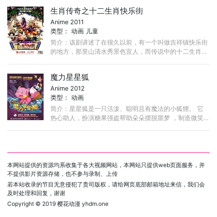
第066集
第065集
第064集
生肖传奇之十二生肖快乐街
第063集
第062集
第061集
Anime 2011
类型：
动画
儿童
第060集
第059集
第058集
简介：该剧讲述了在很久以前，有一个叫做吉祥镇快乐街
的地方，那里山清水秀景色宜人，而传说中的十二生肖们
第057集
第056集
第055集
就在这里过着快乐而充实的生活，这里每天都会上演着一
第054集
第053集
第052集
出出爆笑而动听的故事。 ...
魔力星星狐
第051集
第050集
第049集
Anime 2012
类型：
动画
第048集
第047集
第046集
简介：星星狐是一只活泼、聪明且有魔法的小狐狸。 它
第045集
第044集
第043集
热心助人，扮演糖果强盗帮助朵朵摆脱噩梦 ，制造微笑
贩卖机让森林的居民们处处都能看到微笑……
第042集
第041集
第040集
第039集
第038集
第037集
第036集
第035集
第034集
本网站提供的资源均系收集于各大视频网站，本网站只提供web页面服务，并
不提供影片资源存储，也不参与录制、上传
第033集
第032集
第031集
若本站收录的节目无意侵犯了贵司版权，请给网页底部邮箱地址来信，我们会
第030集
第029集
第028集
及时处理和回复，谢谢
Copyright © 2019
樱花动漫 yhdm.one
第027集
第026集
第025集