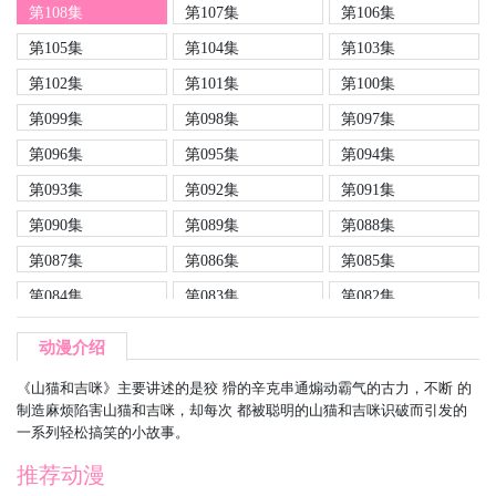
第108集
第107集
第106集
第105集
第104集
第103集
第102集
第101集
第100集
第099集
第098集
第097集
第096集
第095集
第094集
第093集
第092集
第091集
第090集
第089集
第088集
第087集
第086集
第085集
第084集
第083集
第082集
第081集
第080集
第079集
动漫介绍
第078集
第077集
第076集
《山猫和吉咪》主要讲述的是狡 猾的辛克串通煽动霸气的古力，不断 的
第075集
第074集
第073集
制造麻烦陷害山猫和吉咪，却每次 都被聪明的山猫和吉咪识破而引发的
一系列轻松搞笑的小故事。
第072集
第071集
第070集
推荐动漫
第069集
第068集
第067集