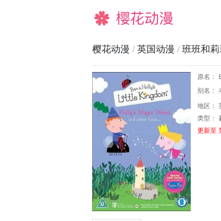
樱花动漫
樱花动漫
/
英国动漫
/
班班和莉
原名： Ben
别名：
地区： 
类型：
更新至 