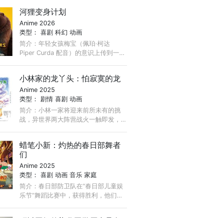
突然互换身体，必须合作（同时穿着
河狸变身计划
彼此的羽毛和毛皮）才能度过他们生
Anime 2026
命中最狂野的冒险。
类型：
喜剧
科幻
动画
简介：年轻女孩梅宝（佩珀·柯达
Piper Curda 配音）的意识上传到一只
机器海狸体内，探索动物世界。她结
交了海狸王国的乔治国王，并联合动
小林家的龙丫头：怕寂寞的龙
物击退了一个房地产开发商的计划。
Anime 2025
类型：
剧情
喜剧
动画
简介：小林一家将迎来前所未有的挑
战，异世界两大阵营战火一触即发，
康娜父亲奇姆恩卡姆依决定带康娜归
返异世界。“再见了，小林……”康娜将
蜡笔小新：灼热的春日部舞者
如何选择？
们
Anime 2025
类型：
喜剧
动画
音乐
家庭
简介：春日部防卫队在“春日部儿童娱
乐节”舞蹈比赛中，获得胜利，他们因
此得到了前往印度的机会。在尽情享
受印度旅游的过程中，小新和阿呆进