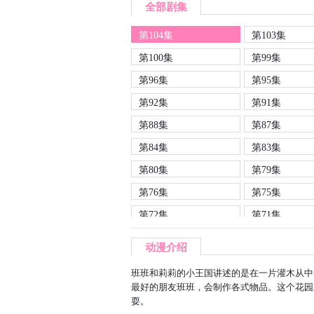
全部剧集
第104集
第103集
第100集
第99集
第96集
第95集
第92集
第91集
第88集
第87集
第84集
第83集
第80集
第79集
第76集
第75集
第72集
第71集
第68集
第67集
动漫介绍
第64集
第63集
班班和莉莉的小王国讲述的是在一片灌木从中
第60集
第59集
最好的朋友班班，会制作各式物品。这个花园
耍。
第56集
第55集