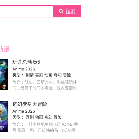
submit
动漫
玩具总动员5
Anime 2026
类型：
剧情
喜剧
动画
奇幻
冒险
简介：胡迪、巴斯光年、翠丝等玩伴
们，经历了时间的考验，这次要面对
来自科技的挑战……
奇幻变身大冒险
Anime 2026
类型：
喜剧
动画
奇幻
冒险
简介：一只小林地生物（迈克尔·B·乔
丹 配音）和一只雄伟的鸟（朱诺·坦普
尔 配音）——山谷里天生的死敌——