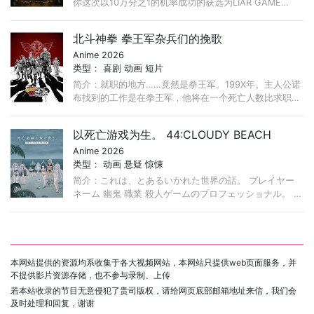
你这次以10万分之1的机率成功的获选为LIAR GAME
TOURNAMENT的会员。」的信，以及现金一亿日元，这
就是诈欺游戏的开始。 ...
北斗神拳 拳王军杂兵们的挽歌
Anime 2026
类型：
喜剧
动画
短片
简介：就职的地方……竟然是拳王军。199X年。主人公诺
布找到的工作是在拳王军，他将在一个死亡人数比求职人
数还多的极度危险的职场中开始工作。伪装成老太婆的杂
兵、卡珊德拉的威格尔狱长、圣帝军那个 ...
以死亡游戏为生。 44:CLOUDY BEACH
Anime 2026
类型：
动画
悬疑
惊悚
简介：これは、とあるいかれた世界の話。 プレイヤー
ネーム 幽鬼 職業 殺人ゲームのプロフェッショナル。 プ
レイヤーの生存率が極端に減少するジンクス 三十の壁
を乗り越え、 幽鬼は歩き続ける。 ...
本网站提供的资源均系收集于各大视频网站，本网站只提供web页面服务，并
不提供影片资源存储，也不参与录制、上传
若本站收录的节目无意侵犯了贵司版权，请给网页底部邮箱地址来信，我们会
及时处理和回复，谢谢