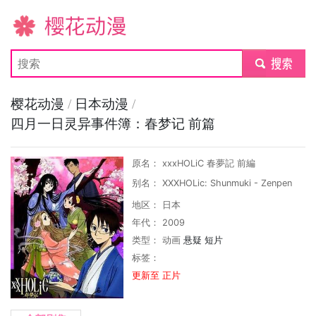
樱花动漫
submit
樱花动漫
/
日本动漫
/
四月一日灵异事件簿：春梦记 前篇
原名： xxxHOLiC 春夢記 前編
别名： XXXHOLic: Shunmuki - Zenpen
地区： 日本
年代： 2009
类型：
动画
悬疑
短片
标签：
更新至 正片