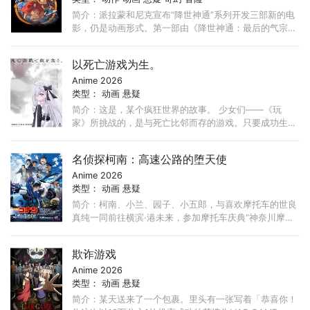
简介：派拉蒙和尼克宣布“降世神通”系列开发三部新的电
影，仍是动画形式。第一部由《降世神通：最后的气宗》
导演Lauren Montgomery执导，《最后的气宗》主创
Bryan Konietzko和Michael DiMartino担任制片人。
以死亡游戏为生。
Anime 2026
类型：
动画
悬疑
简介：这是，某个疯狂世界的故事。 少女们——《玩
家》所挑战的，是与死亡比邻而存的游戏。只要成功生
还，就能获得奖金；然而，即使做足万全准备，也仍可能
丧命。在这样的世界里生活着。 ...
名侦探柯南：高速公路的堕天使
Anime 2026
类型：
动画
悬疑
简介：柯南、小兰、园子、小五郎，与喜欢摩托车的世良
真纯一同前往横滨·港未来，参加摩托车庆典“神奈川摩托
车循环节”。这时，一辆神秘的“黑色暴走摩托车”从柯南等
人乘坐的车上方飞跃而过， ...
欺诈游戏
Anime 2026
类型：
动画
悬疑
简介：某天送来了一个包裹。里头有一张写着「恭喜你！