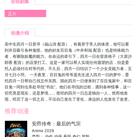
全部剧集
正片
动漫介绍
高中生四月一日君寻（福山润 配音），有着异于常人的体质，他可以看
到并且吸引各种鬼怪。他的好友百目鬼（中井和哉 配音）也是特殊能力
者，有驱除妖魔的能力。在命运的牵引下，四月一日在壹原侑子（大原沙
耶香 配音）的店里打工。这是一家可以帮人实现任何愿望的店，但是委
托人必须付出对等代价。不久后，四月一日结识了一个少女灵能力者，五
月七日小羽。 一天夜里，百目鬼的爷爷遥先生进入四月一日的梦中，委
托四月一日帮自己找五件东西。因此四月一日便来到了百目鬼家中，和百
目鬼一同到仓库处寻找“书虫”。他们在寻找的过程，遇到各种怪事，这一
切究竟是现实，还是梦境…… 曾经的四月一日总是独自一人，然而他发
现，经历了这一切之后，不仅自己发生了变化，身边的人也发生了改变。
推荐动漫
安昂传奇：最后的气宗
Anime 2026
类型：
动作
动画
悬疑
奇幻
冒险