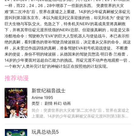
一样，而22，24，26，28中增添了一些新的东西。 突袭世界的大灾
难“第二次冲击”后，世界在废墟之上重建。14岁的少年碇真嗣被父亲碇元
渡叫到第3新东京市。本以为能见到父亲迎接的他，却见到名为“ 使徒”的
巨大生物与军队交火。危急之下，特务机关NERV的葛成美里将真嗣救
下，并将其带往碇元渡所统领的NERV总部。但迎接真嗣的，却是是父亲
冷酷地命令：驾驶称为“EVA”的巨大人型机器人与使徒战斗。本已表示拒
绝的真嗣，看到重伤的替补驾驶员绫波丽后，决定遵从父亲的命令。就这
样，从未受过作战训练的真嗣，准备驾驶EVA初号机迎战使徒。 不断袭
来的使徒，身份不明的绫波丽，从德国来的驾驶员惣流·明日香·兰格蕾，
14岁的少年要面对远超自己能力的挑战。而碇元渡不动声色地观察一切，
一个称为“人类补完计划”的神秘计划正在按照他的计划实现。
推荐动漫
新世纪福音战士
Anime 1995
类型：
剧情
科幻
动画
简介：突袭世界的大灾难“第二次冲击”后，世界在废墟之
上重建。14岁的少年碇真嗣被父亲碇元渡叫到第3新东京
市。本以为能见到父亲迎接的他，却见到名为“ 使徒”的巨
大生物与军队交火。 ...
玩具总动员5