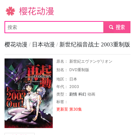
樱花动漫
submit
樱花动漫
/
日本动漫
/
新世纪福音战士 2003重制版
原名： 新世紀エヴァンゲリオン
别名： DVD重制版
地区： 日本
年代： 2003
类型：
剧情
科幻
动画
标签：
更新至 第30集