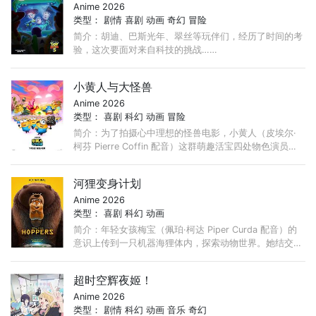
Anime 2026
类型：
剧情
喜剧
动画
奇幻
冒险
简介：胡迪、巴斯光年、翠丝等玩伴们，经历了时间的考
验，这次要面对来自科技的挑战……
小黄人与大怪兽
Anime 2026
类型：
喜剧
科幻
动画
冒险
简介：为了拍摄心中理想的怪兽电影，小黄人（皮埃尔·
柯芬 Pierre Coffin 配音）这群萌趣活宝四处物色演员，
竟然真的集齐了各式怪兽，上演疯狂大乱斗！
河狸变身计划
Anime 2026
类型：
喜剧
科幻
动画
简介：年轻女孩梅宝（佩珀·柯达 Piper Curda 配音）的
意识上传到一只机器海狸体内，探索动物世界。她结交了
海狸王国的乔治国王，并联合动物击退了一个房地产开发
商的计划。
超时空辉夜姬！
Anime 2026
类型：
剧情
科幻
动画
音乐
奇幻