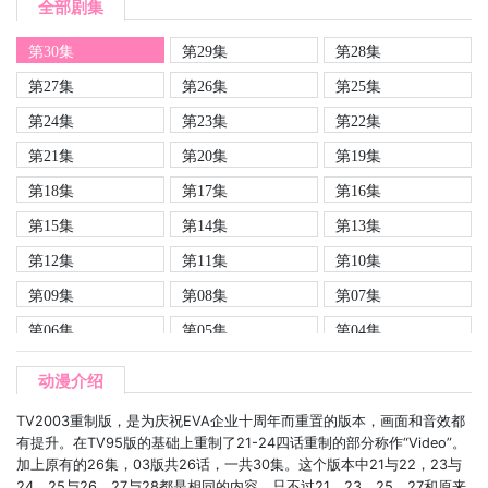
全部剧集
第30集
第29集
第28集
第27集
第26集
第25集
第24集
第23集
第22集
第21集
第20集
第19集
第18集
第17集
第16集
第15集
第14集
第13集
第12集
第11集
第10集
第09集
第08集
第07集
第06集
第05集
第04集
第03集
第02集
第01集
动漫介绍
TV2003重制版，是为庆祝EVA企业十周年而重置的版本，画面和音效都
有提升。在TV95版的基础上重制了21-24四话重制的部分称作“Video”。
加上原有的26集，03版共26话，一共30集。这个版本中21与22，23与
24，25与26，27与28都是相同的内容。只不过21，23，25，27和原来