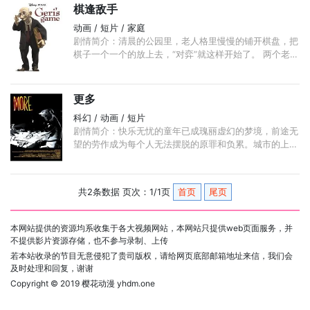
棋逢敌手
动画 / 短片 / 家庭
剧情简介：清晨的公园里，老人格里慢慢的铺开棋盘，把
棋子一个一个的放上去，“对弈”就这样开始了。 两个老人
一个狡猾奸诈，一个憨厚老实。一盘棋局，铁马金刀，煞
是热闹。 ...
更多
科幻 / 动画 / 短片
剧情简介：快乐无忧的童年已成瑰丽虚幻的梦境，前途无
望的劳作成为每个人无法摆脱的原罪和负累。城市的上空
阴云密布，楼宇、街道乃至周遭一切的底色被冰冷的大工
业化固定为惨灰黯淡， ...
共2条数据 页次：1/1页
首页
尾页
本网站提供的资源均系收集于各大视频网站，本网站只提供web页面服务，并
不提供影片资源存储，也不参与录制、上传
若本站收录的节目无意侵犯了贵司版权，请给网页底部邮箱地址来信，我们会
及时处理和回复，谢谢
Copyright © 2019
樱花动漫 yhdm.one