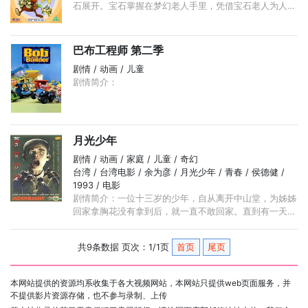
石展开。宝石掌握在梦幻老人手里，凭借宝石老人为人们
制造守护梦境。然而邪恶的巨龙企图夺取梦幻宝石， ...
巴布工程师 第二季
剧情 / 动画 / 儿童
剧情简介：
月光少年
剧情 / 动画 / 家庭 / 儿童 / 奇幻
台湾 / 台湾电影 / 余为彦 / 月光少年 / 青春 / 侯德健 /
1993 / 电影
剧情简介：一位十三岁的少年，自从离开中山堂，为姊姊
回家拿胸花没有拿到后，就一直不敢回家。直到有一天，
他在中山堂门口遇见一位十九岁的少女，他以为这位少女
就是他姊姊，便一直跟着少女。 ...
共9条数据 页次：1/1页
首页
尾页
本网站提供的资源均系收集于各大视频网站，本网站只提供web页面服务，并
不提供影片资源存储，也不参与录制、上传