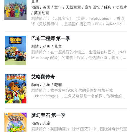
儿童
动画 / 英国 / 童年 / 天线宝宝 / 童年回忆 / 经典 / 动画片
/ 英国动画
剧情简介：《天线宝宝》（英语：Teletubbies），香港
译《天线得得B》，是英国广播公司（BBC）与RagDoll公
司制作的幼儿节目，发行于1997年到2001年，主要观众
对象是一到四岁的儿童。 ...
巴布工程师 第一季
剧情 / 动画 / 儿童
剧情简介：在一座美丽的小镇上，生活着名叫巴布（Neil
Morrissey 配音）的建筑工程师，他热情正直，善良可
亲，其出色的建筑本领更是为镇上的人们所称道。巴布和
温蒂共同经营者建筑王国， ...
艾略鼠传奇
动画 / 儿童 / 犯罪
剧情简介：故事发生1930年代的美国奶酪加哥城
（cheesecago），主角艾略鼠是一名侦探，他和他的另
外三个老鼠伙伴是FMI(鼠邦调查局)下设精英局的成员，
司职查案，惩治罪犯。 ...
梦幻宝石 第一季
动画 / 儿童
剧情简介：英国动画片《梦幻宝石》中，围绕神奇梦幻宝