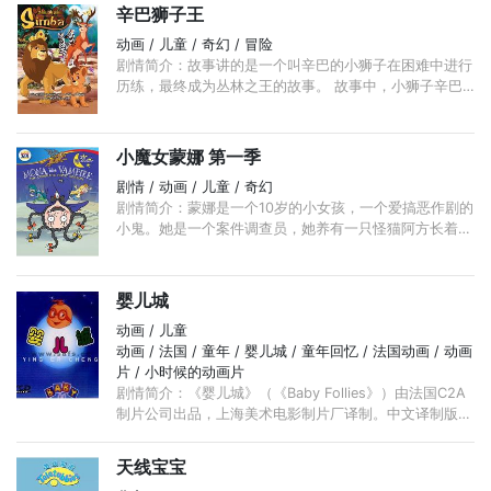
辛巴狮子王
动画 / 儿童 / 奇幻 / 冒险
剧情简介：故事讲的是一个叫辛巴的小狮子在困难中进行
历练，最终成为丛林之王的故事。 故事中，小狮子辛巴
的爸爸被猎人杀害，从此他和2个弟弟（一开始是弟弟，
后来变成妹妹了……）由狼妈妈收养并长大， ...
小魔女蒙娜 第一季
剧情 / 动画 / 儿童 / 奇幻
剧情简介：蒙娜是一个10岁的小女孩，一个爱搞恶作剧的
小鬼。她是一个案件调查员，她养有一只怪猫阿方长着两
只犬牙，这个小伙伴与她一起破解她家乡的神秘怪异的事
情…… 小魔女蒙娜是 ...
婴儿城
动画 / 儿童
动画 / 法国 / 童年 / 婴儿城 / 童年回忆 / 法国动画 / 动画
片 / 小时候的动画片
剧情简介：《婴儿城》（《Baby Follies》）由法国C2A
制片公司出品，上海美术电影制片厂译制。中文译制版只
有20集，实际上法语版有52集。 在高高的天空上，绵绵
的白云间，有一座美丽的天城。 ...
天线宝宝