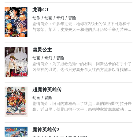
娘，自己则被汽车撞死。 ...
龙珠GT
动作 / 动画 / 奇幻 / 冒险
剧情简介：许多年过去，地球在Z战士的保卫下日渐和平
与繁荣。某天，皮拉夫大王和他的爪牙历经千辛万苦来到
神殿，找到了神仙与比克大魔王分身前制造的黑星龙珠。
...
幽灵公主
动画 / 奇幻 / 冒险
剧情简介：为了拯救危难中的村民，阿斯达卡的右手中了
凶煞神的诅咒。达卡只好离开亲人往西方流浪以寻找解除
诅咒的方法。旅途中他遇到了由幻姬大人带领的穷苦村民
在麒麟兽的森林里开采铁矿，提炼矿石。 ...
超魔神英雄传
动画 / 冒险
剧情简介：旧日的旅程画上了终点，新的旅程即将拉开序
幕。近日里，创界山很不太平，怒鸣神家族蠢蠢欲动，开
始收集起了创界山人民的善心，一场精心策划的阴谋正在
酝酿之中。 ...
魔神英雄传2