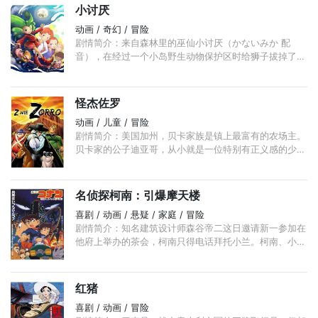
小讨厌
动画 / 奇幻 / 冒险
剧情简介：来自森林里的巫仙小讨厌（かないみか 配
音），在经过一个小岛野生动物保护区时给狮子拔掉了坏
牙治好了它的牙疼病，后来被生物研究所艾迪（二又一成
配音）玛利亚（鈴木麻巳 配音） ...
怪杰佐罗
动画 / 儿童 / 冒险
剧情简介：美国加州，贝卡家族是镇上最富有的农场主。
贝卡家的公子迪亚哥，从小就是一位特别有正义感的少
年，喜欢帮助弱者。迪亚哥的母亲很早就过世了，女佣玛
丽亚全心全意地照顾着整个家庭。 ...
名侦探柯南：引爆摩天楼
喜剧 / 动画 / 悬疑 / 家庭 / 冒险
剧情简介：知名建筑设计师森谷帝二这日邀请新一参加在
他府上举办的茶会，柯南只得电话拜托小兰。柯南、小兰
及毛利小五郎三人未入森府，已被绝对对称的宏伟建筑吸
引。 ...
红猪
喜剧 / 动画 / 冒险