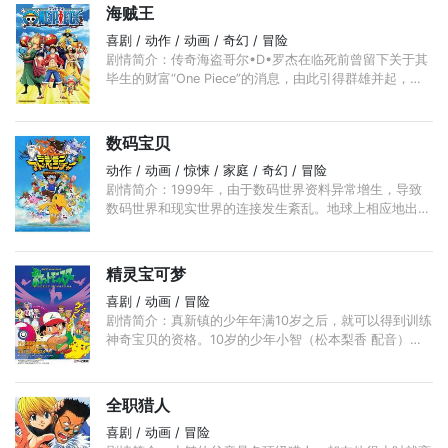
海贼王
喜剧 / 动作 / 动画 / 奇幻 / 冒险
剧情简介：传奇海盗哥尔•D•罗杰在临死前曾留下关于其
毕生的财富“One Piece”的消息，由此引得群雄并起，众
海盗们为了这笔传说中的巨额财富展开争夺，各种势力、
政权不断交替，整个世界进入了动荡混乱的“大海贼时
代”。 ...
数码宝贝
动作 / 动画 / 惊悚 / 家庭 / 奇幻 / 冒险
剧情简介：1999年，由于数码世界资料异常增生，导致
数码世界和现实世界的连接发生紊乱。地球上相应地出现
奇怪的自然现象：东南亚没有下雨，池塘全部干涸；中东
却因为连场大雨发生洪水；美国则遇到有史以来最寒冷的
冬天。 ...
精灵宝可梦
喜剧 / 动画 / 冒险
剧情简介：真新镇的少年年满10岁之后，就可以得到训练
神奇宝贝的资格。10岁的少年小智（松本梨香 配音）以
成为最厉害的神奇宝贝训练大师为目标，即将踏上了修行
之旅。 ...
全职猎人
喜剧 / 动画 / 冒险