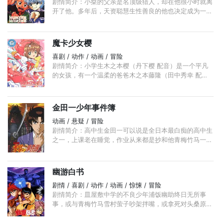
剧情简介：小桀的父亲是名顶级猎人，却在他很小时就离
开了他。多年后，天资聪慧生性善良的他也决定成为一名
猎人，并借此去寻找素未谋面的父亲。 在考取猎人证的
过程中， ...
魔卡少女樱
喜剧 / 动作 / 动画 / 冒险
剧情简介：小学生木之本樱（丹下樱 配音）是一个平凡
的女孩，有一个温柔的爸爸木之本藤隆（田中秀幸 配
音）和一个体贴的好友大道寺知世（岩男润子 配音）。
...
金田一少年事件簿
动画 / 悬疑 / 冒险
剧情简介：高中生金田一可以说是全日本最白痴的高中生
之一，上课老在睡觉，作业从来都是抄和他青梅竹马一起
长大的美雪的，什么事情都由美雪帮他扛着。然而，阿一
平凡普通的外表下却隐藏着一颗可能世界上最严密精细的
头脑。 ...
幽游白书
剧情 / 喜剧 / 动作 / 动画 / 惊悚 / 冒险
剧情简介：皿屋敷中学的不良少年浦饭幽助终日无所事
事，或与青梅竹马雪村萤子吵架拌嘴，或拿死对头桑原和
真出气。某日，逃课玩耍的幽助从车轮下救起一位小姑