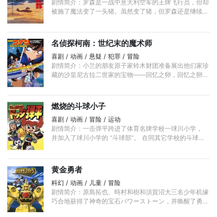
剧情简介：罗森是一战中意大利空军的王牌飞行员，但却
被施了魔法变了一头猪。虽然变了猪，但罗森还是继续他
的老本行，成了一位赏金猎人，专门打击在亚地里亚海空
域作恶的空中劫匪。 ...
名侦探柯南：世纪末的魔术师
喜剧 / 动画 / 悬疑 / 犯罪 / 冒险
剧情简介：小兰的朋友原子家铃木财团准备展出他们家珍
藏的沙皇尼古拉二世家的宝物——回忆之卵，回忆之卵里
收藏了沙皇尼古拉二世一家的珍贵照片，由此特别珍贵。
...
燃烧的斗球小子
喜剧 / 动画 / 冒险 / 运动
剧情简介：一击弹平跨进了体育名牌学校一球川小学，
并加入了球川小学的 “斗球部”。 在同其它学校的斗球比
赛中， “球川” 一直没能取得过胜利， 因为其它学校的球
队都有很高的投球技巧， ...
黄金勇者
科幻 / 动画 / 儿童 / 冒险
剧情简介：原島拓也、時村和樹和須賀沼大三名少年机缘
巧合地获得了神奇的宝石パワーストーン，并唤醒了勇者
机器人ドラン。而ワルザック共和帝国的第一王子ワルタ