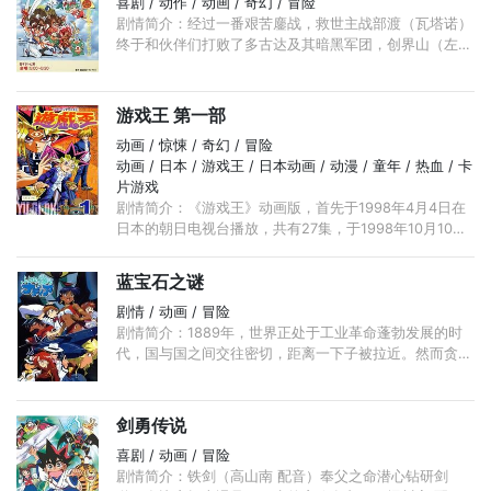
喜剧 / 动作 / 动画 / 奇幻 / 冒险
剧情简介：经过一番艰苦鏖战，救世主战部渡（瓦塔诺）
终于和伙伴们打败了多古达及其暗黑军团，创界山（左开
山）再次回复原本的秀美景色。在此之后，渡回到人类世
界，和朋友们过着快乐的生活。 ...
游戏王 第一部
动画 / 惊悚 / 奇幻 / 冒险
动画 / 日本 / 游戏王 / 日本动画 / 动漫 / 童年 / 热血 / 卡
片游戏
剧情简介：《游戏王》动画版，首先于1998年4月4日在
日本的朝日电视台播放，共有27集，于1998年10月10日
完播，是真正意义上的第一部游戏王动画。主要讲述漫画
前期的黑暗游戏 ...
蓝宝石之谜
剧情 / 动画 / 冒险
剧情简介：1889年，世界正处于工业革命蓬勃发展的时
代，国与国之间交往密切，距离一下子被拉近。然而贪婪
仍是主流，欧洲列强在亚非地区展开掠夺，战争的阴影始
终笼罩在世界的上空。 ...
剑勇传说
喜剧 / 动画 / 冒险
剧情简介：铁剑（高山南 配音）奉父之命潜心钻研剑