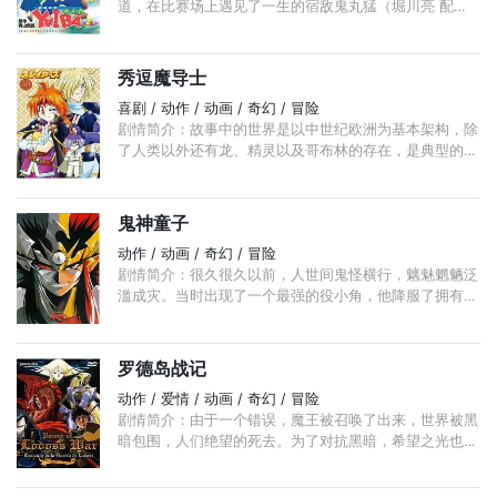
道，在比赛场上遇见了一生的宿敌鬼丸猛（堀川亮 配
音），几番较量之下，鬼丸猛成为了铁剑的手下败将，不
甘心的他被风神附体，得到了绝世珍宝风神剑。 ...
秀逗魔导士
喜剧 / 动作 / 动画 / 奇幻 / 冒险
剧情简介：故事中的世界是以中世纪欧洲为基本架构，除
了人类以外还有龙、精灵以及哥布林的存在，是典型的托
尔金系统中的奇幻世界。神与魔不断地纷争，神为了保卫
世界而战；魔为了争取长杖毁灭世界而战。 ...
鬼神童子
动作 / 动画 / 奇幻 / 冒险
剧情简介：很久很久以前，人世间鬼怪横行，魑魅魍魉泛
滥成灾。当时出现了一个最强的役小角，他降服了拥有强
大实力的鬼神为自己所用，以铲除为非作歹的鬼怪。 ...
罗德岛战记
动作 / 爱情 / 动画 / 奇幻 / 冒险
剧情简介：由于一个错误，魔王被召唤了出来，世界被黑
暗包围，人们绝望的死去。为了对抗黑暗，希望之光也在
聚集。七个英雄来到了迷宫，光明战胜了黑暗。活下来的
六个人成为了挽救世界的英雄。 ...