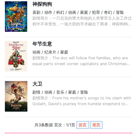
神探狗狗
喜剧 / 动作 / 科幻 / 动画 / 家庭 / 犯罪 / 奇幻 / 冒险
剧情简介：一只忠实的警犬和他的人类警官主人在工作过
程中不幸受伤，一场大胆的手术融合了两者，神探狗狗诞
生了！神探狗狗誓要尽职尽责——拿起、坐下和翻身，同
时也要追捕他的宿敌：超级恶棍猫咪佩蒂。 ...
年节生意
动画 / 纪录片 / 家庭
剧情简介：The doc will follow five families, who are
equal parts street corner capitalists and Christmas
die-hards, as they source, bargain, ...
大卫
剧情 / 动画 / 音乐 / 家庭 / 冒险
剧情简介：From his mother's songs to his clash with
Goliath, David's journey from humble shepherd to
anointed king tests the limits of faith, courage, ...
共3条数据 页次：1/1页
首页
尾页