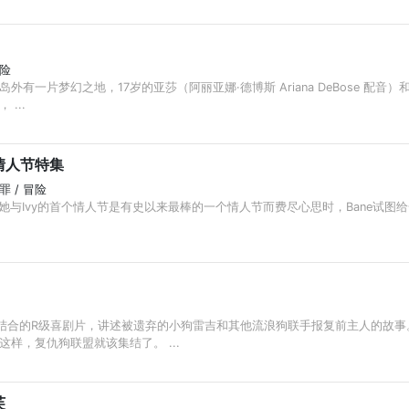
冒险
外有一片梦幻之地，17岁的亚莎（阿丽亚娜·德博斯 Ariana DeBose 配
...
情人节特集
犯罪 / 冒险
确保她与Ivy的首个情人节是有史以来最棒的一个情人节而费尽心思时，Bane试
I结合的R级喜剧片，讲述被遗弃的小狗雷吉和其他流浪狗联手报复前主人的故事
样，复仇狗联盟就该集结了。 ...
芙