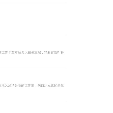
救世界？童年经典大银幕重启，精彩冒险即将
生活又泾渭分明的世界里，来自水元素的男生