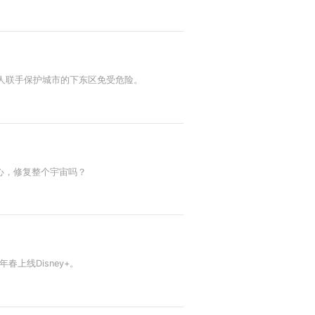
两人联手保护城市的下东区免受危险。
心，修复整个宇宙吗？
上线Disney+。