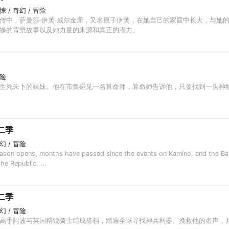
惊悚 / 奇幻 / 冒险
传中，萨曼莎·伊芙·威尔金斯，又名原子伊芙，在她自己的家庭中长大，与她
惨的背景故事以及她力量的来源和真正的潜力。
冒险
生死未卜的妹妹。他在市集碰见一名算命师，算命师告诉他，只要找到一头神
二季
奇幻 / 冒险
opens, months have passed since the events on Kamino, and the Bad B
the Republic. ...
二季
奇幻 / 冒险
高手阿波与英国精锐骑士结成搭档，踏遍全球寻找神兵利器、挽救他的名声，