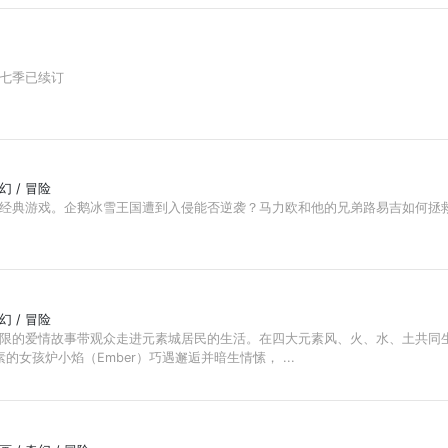
七季已续订
奇幻 / 冒险
经典游戏。企鹅冰雪王国遭到入侵能否逆袭？马力欧和他的兄弟路易吉如何拯
奇幻 / 冒险
限的爱情故事带观众走进元素城居民的生活。在四大元素风、火、水、土共同
的女孩炉小焰（Ember）巧遇邂逅并暗生情愫， ...