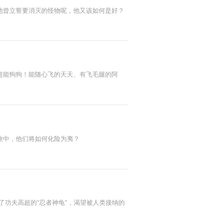
他曾立誓要消灭的怪物呢，他又该如何是好？
超能狗狗！能随心飞的天天、有飞毛腿的阿
旅中，他们将如何化险为夷？
了功夫高超的“忍者神龟”，渴望被人类接纳的