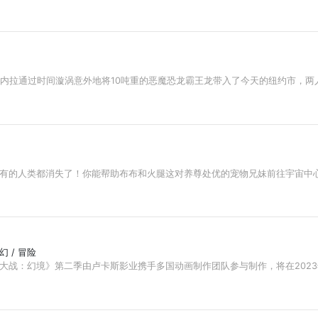
伦内拉通过时间漩涡意外地将10吨重的恶魔恐龙霸王龙带入了今天的纽约市，
有的人类都消失了！你能帮助布布和火腿这对养尊处优的宠物兄妹前往宇宙中
奇幻 / 冒险
战：幻境》第二季由卢卡斯影业携手多国动画制作团队参与制作，将在2023年春