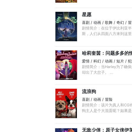
星愿
喜剧 / 动画 / 歌舞 / 奇幻 / 
剧情简介：在位于伊比利亚半岛
斯，人们从四面八方来到这里， 
哈莉奎茵：问题多多的
爱情 / 科幻 / 动画 / 短片 / 
剧情简介：当Harley为了
却出了大岔子。 ...
流浪狗
喜剧 / 动画 / 冒险
剧情简介：该片为真人和CG
狗主人是个大混蛋呢？如果是这
无敌少侠：原子女侠伊