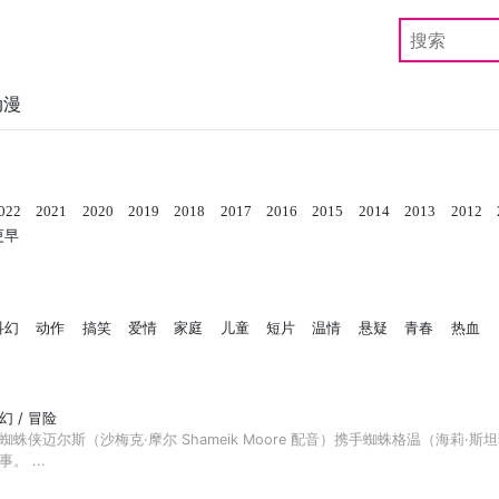
动漫
022
2021
2020
2019
2018
2017
2016
2015
2014
2013
2012
更早
科幻
动作
搞笑
爱情
家庭
儿童
短片
温情
悬疑
青春
热血
奇幻 / 冒险
迈尔斯（沙梅克·摩尔 Shameik Moore 配音）携手蜘蛛格温（海莉·斯坦菲尔德 
 ...