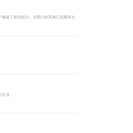
乎确保了善的统治。当我们的英雄们苏醒得太
习足球。