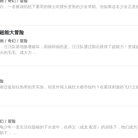
动画 / 奇幻 / 冒险
白，一名被诬陷犯下重罪的骑士向擅长变形的少女求助。但如果这名少女正是
：超能大冒险
动画 / 奇幻 / 冒险
，汪汪队基地惨遭破坏，因祸得福的是，汪汪队通过陨石获得了超能力！变成
的毛毛、成大力 ...
冒险
南迁徙前往热带的牙买加，却意外闯入疯狂大都市纽约？在紧张刺激的飞行之
奇幻 / 冒险
龟少年一直生活在隐秘的下水道中，在师父（成龙 配音）的训练下，他们成为
， ...