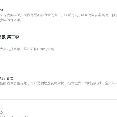
冒险
队古代英雄保护世界免受不祥力量的袭击。纵观历史，独角兽象征着美德，似
年的身体里。 ...
傲 第二季
声更骄傲第二季》即将Disney+回归
奇幻 / 冒险
猛的猫咪超级英雄，与邪恶的埃及女神对抗，拯救世界，同时还能抽出空来练
冒险