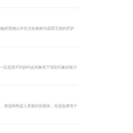
音）和她的宠物山羊生活在被称为愿望王国的罗萨
图给一位意想不到的约会对象留下深刻印象的努力
。 都说狗狗是人类最好的朋友，但是如果有个