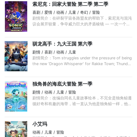
索尼克：回家大冒险 第二季 第二季
喜剧 / 爱情 / 动画 / 儿童 / 奇幻 / 冒险
剧情简介：在碎裂宇宙各路盟友的帮助下，索尼克与混沌
议会展开较量，争夺威力巨大的矛盾棱镜 — 一次一个碎
片。
驯龙高手：九大王国 第六季
剧情 / 喜剧 / 动画 / 儿童
剧情简介：Tom struggles under the pressure of being
the new 'Dragon Whisperer' for Rakke Town; Thunder
rises to the occasion to help him.
独角兽的海底大冒险 第一季
剧情 / 动画 / 儿童 / 冒险
剧情简介：改编自同名儿童故事绘本，不完全是独角鲸遵
循好奇和有趣的海带，谁一直认为他是独角鲸一样，他的
家人在海底，直到有一天他作出了最惊人的发现-他实际
上是一只独角兽。
小艾玛
动画 / 儿童 / 冒险