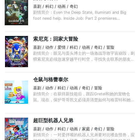
喜剧 / 科幻 / 动画 / 奇幻
剧情简介：Even the Deep State, Illuminati and Big
foot need help. Inside Job: Part 2 premieres
November 18, only on Netflix.
索尼克：回家大冒险
喜剧 / 动作 / 爱情 / 科幻 / 动画 / 奇幻 / 冒险
剧情简介：眼见与蛋头博士的一场激战导致宇宙崩毁，刺
猬索尼克必须急速穿越平行时空，寻找失去联系的朋友，
携手拯救世界。
仓鼠与格蕾泰尔
喜剧 / 动作 / 科幻 / 动画 / 奇幻 / 冒险
剧情简介：在获得新技能后，跟踪Gretel和她的宠物仓
鼠。现在，保护哥哥凯文必须弄清楚如何与格雷特和她的
宠物合作，保护他们的城市免受神秘的危险。
超巨型机器人兄弟
喜剧 / 动作 / 科幻 / 动画 / 家庭 / 奇幻 / 冒险
剧情简介：一对爱拌嘴的机器人兄弟要对抗嗜血怪兽，应