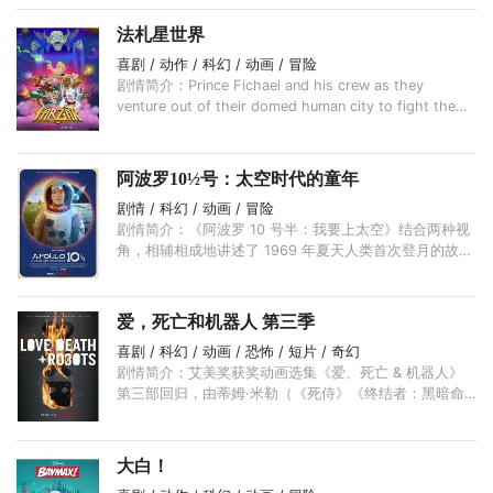
法札星世界
喜剧 / 动作 / 科幻 / 动画 / 冒险
剧情简介：Prince Fichael and his crew as they
venture out of their domed human city to fight the
evil aliens that want to kill them. As they begin their
journey, ...
阿波罗10½号：太空时代的童年
剧情 / 科幻 / 动画 / 冒险
剧情简介：《阿波罗 10 号半：我要上太空》结合两种视
角，相辅相成地讲述了 1969 年夏天人类首次登月的故
事，影片既跟随宇航员及任务控制中心庆祝胜利时刻，
...
爱，死亡和机器人 第三季
喜剧 / 科幻 / 动画 / 恐怖 / 短片 / 奇幻
剧情简介：艾美奖获奖动画选集《爱、死亡 & 机器人》
第三部回归，由蒂姆·米勒（《死侍》《终结者：黑暗命
运》）和大卫·芬奇（《心灵猎人》《曼克》）担任监
制。 ...
大白！