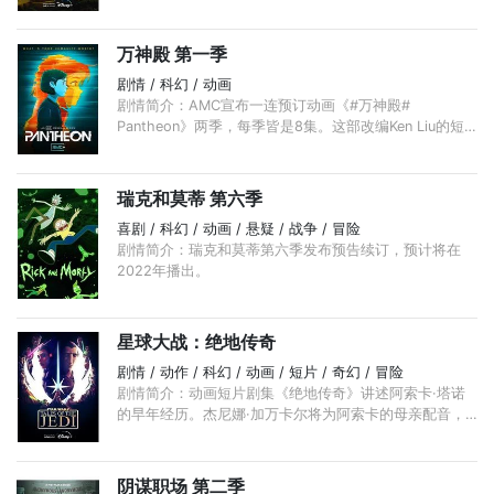
万神殿 第一季
剧情 / 科幻 / 动画
剧情简介：AMC宣布一连预订动画《#万神殿#
Pantheon》两季，每季皆是8集。这部改编Ken Liu的短
故事﹑由《#逆转奇兵# TURN》主创Craig Silverstein负
责的动画首季讲述主角Maddie是个被欺凌的青少年， ...
瑞克和莫蒂 第六季
喜剧 / 科幻 / 动画 / 悬疑 / 战争 / 冒险
剧情简介：瑞克和莫蒂第六季发布预告续订，预计将在
2022年播出。
星球大战：绝地传奇
剧情 / 动作 / 科幻 / 动画 / 短片 / 奇幻 / 冒险
剧情简介：动画短片剧集《绝地传奇》讲述阿索卡·塔诺
的早年经历。杰尼娜·加万卡尔将为阿索卡的母亲配音，
利亚姆·尼森和他的儿子将为不同阶段的奎-刚·金配音。
...
阴谋职场 第二季