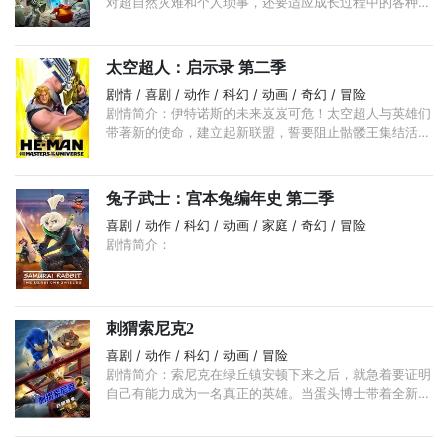
对超自然灾难和个人琐事，还要适应成长过程中的各种试
炼。
太空超人：启示录 第二季
剧情 / 喜剧 / 动作 / 科幻 / 动画 / 奇幻 / 冒险
剧情简介：伊特诺斯的未来岌岌可危！太空超人与英雄们
带著新的使命，建立起新联盟，誓要阻止骷髅王集结活尸
大军，掌握终极力量。
兔子武士：宫本兔编年史 第二季
喜剧 / 动作 / 科幻 / 动画 / 家庭 / 奇幻 / 冒险
剧情简介：
刺猬索尼克2
喜剧 / 动作 / 科幻 / 动画 / 冒险
剧情简介：索尼克在绿丘镇安顿下来之后，就急着要证明
自己有能力成为一名真正的英雄。当蛋头博士带着全新的
搭档纳克鲁斯，又回来寻找一块力量强大足以毁灭人类文
明的翡翠的时候，他就面对了另一个严峻的考验。 ...