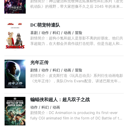
剧情简介：神山健治和荒牧伸志拓展标性科幻系列《攻壳
机动队》的视野，带大家想像不久之后 2045 年的未来世
界。 电子脑罪案再次来袭，全义体人造人草薙素子带领
公安九课见招拆招。 ...
DC萌宠特遣队
喜剧 / 动作 / 科幻 / 动画 / 冒险
剧情简介：超狗小氪和超人是形影不离的好朋友。他们共
享超能力，在大都会并肩作战打击犯罪。但是当超人和正
义联盟的其他成员被绑架时，小氪必须要说服一群收容所
里的小动物们， ...
光年正传
剧情 / 动作 / 科幻 / 动画 / 冒险
剧情简介：皮克斯打造《玩具总动员》系列衍生动画电影
《光年正传》，美队Chris Evans配音。讲述巴斯光年人
类原型宇航员的起源故事，他从一个年轻的试飞员，变为
大家熟知的太空游侠。
蝙蝠侠和超人：超凡双子之战
动作 / 科幻 / 动画
剧情简介：DC Animation is producing its first-ever
fully CGI animated film in the form of DC Battle of the
Super Sons, which will hit home video in 2022.