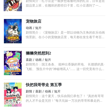
剧情简介：红小豆是一颗梦想着被吃掉的红豆，日常是在
甜品里上班，在翘班的那些日子里，红小豆遇到了一
些“奇奇怪怪”的朋友，才发现原来食物的悲欢并不相通。
宠物旅店
动画 / 短片
剧情简介：《宠物旅店》是一部以动物为主角的欢乐动画
情景剧。在小小的宠物旅店里，每天都在发生着千奇百
怪、令人捧腹的有趣故事。 帅哥罗宾临街开了这家宠物
旅店。 ...
獭獭突然想到2
喜剧 / 动画 / 短片
剧情简介：国王条条、 能种出香肠的草地、 长翅膀的真·
飞船、 预告片中的“神秘增高人”…… 这一切究竟有什么预
兆？！ 大家不妨来猜猜这一季番剧里 獭獭又会有怎样的
神奇脑洞呢？ ...
快把我哥带走 第五季
剧情 / 喜剧 / 动画 / 短片
剧情简介：这个夏天，快乐由我们承包了！ “真的有哥哥
的人才不会是兄控！”每天坑妹一万次的哥哥和暴走的妹
妹相爱相杀，还有众好多基友加戏不断，日常小片段却会