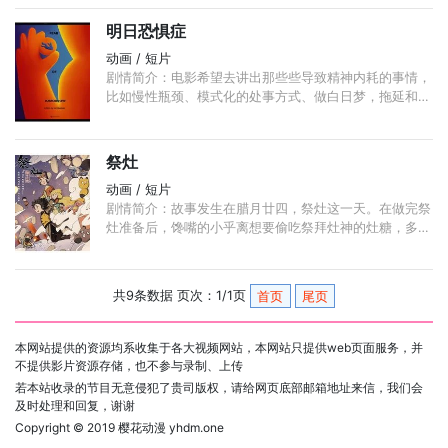
让人捧腹大笑不止。
明日恐惧症
动画 / 短片
剧情简介：电影希望去讲出那些些导致精神内耗的事情，
比如慢性瓶颈、模式化的处事方式、做白日梦，拖延和容
易自我满足。害怕明天，似乎明天就是终结，又似乎还有
那么多个明天。 ...
祭灶
动画 / 短片
剧情简介：故事发生在腊月廿四，祭灶这一天。在做完祭
灶准备后，馋嘴的小乎离想要偷吃祭拜灶神的灶糖，多次
偷吃未果，被警告后依旧贼心不死，后被贴画中冒出的灶
神吓到，了解到了祭灶由来与灶神的职责所在。
共9条数据 页次：1/1页
首页
尾页
本网站提供的资源均系收集于各大视频网站，本网站只提供web页面服务，并
不提供影片资源存储，也不参与录制、上传
若本站收录的节目无意侵犯了贵司版权，请给网页底部邮箱地址来信，我们会
及时处理和回复，谢谢
Copyright © 2019
樱花动漫 yhdm.one