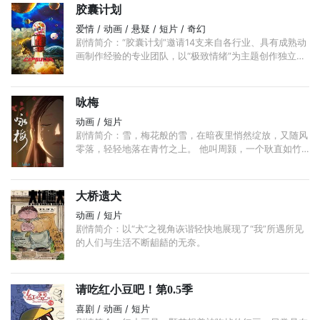
胶囊计划
爱情 / 动画 / 悬疑 / 短片 / 奇幻
剧情简介：“胶囊计划”邀请14支来自各行业、具有成熟动
画制作经验的专业团队，以“极致情绪”为主题创作独立动
画，组成精品动画短片集，以不同的形式、风格传递出纷
呈的情绪故事。 ...
咏梅
动画 / 短片
剧情简介：雪，梅花般的雪，在暗夜里悄然绽放，又随风
零落，轻轻地落在青竹之上。 他叫周颢，一个耿直如竹
的少年，一个以刻竹为毕生志业的嘉定竹人，他立志寻得
世间至美，刻于竹上，流芳千古， ...
大桥遗犬
动画 / 短片
剧情简介：以“犬”之视角诙谐轻快地展现了“我”所遇所见
的人们与生活不断龃龉的无奈。
请吃红小豆吧！第0.5季
喜剧 / 动画 / 短片