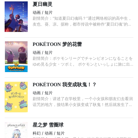
夏日幽灵
动画 / 短片
剧情简介：“知道夏日幻魂吗？”通过网络相识的高中生，
友也、葵、凉。据称，都市传说中被称作“夏日幻魂”的是
一位年轻女性的幽灵，只要燃放烟花她就会现身。 ...
POKÉTOON 梦的花蕾
动画 / 短片
剧情简介：ポケモンリーグでチャンピオンになることを
ゆめ見る少女・ツボミ。 ポケモンといっしょに旅に出
たいとママにおねがいしているが、なかなかゆるしても
らえない。 ...
POKÉTOON 我变成耿鬼！？
动画 / 短片
剧情简介：讲述了在学校里，一个小女孩和朋友们去看润
诅咒的地方，接结果小女孩变成了耿鬼！然后就发生了有
趣的冒险………
星之梦 雪圈球
科幻 / 动画 / 短片