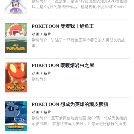
剧情简介：「星之梦」是由Key社出品的短篇AVG冒险游
戏，是Key社的第四部作品，也是视觉小说系列“Kinetic
Novel”的第一部。后被改编成网络动画和剧场版动画，而
「星之梦～雪圈球～」是由オクルトノボル负责制作的
OVA动画。
POKÉTOON 等着我！鲤鱼王
动画 / 短片
剧情简介：讲述了一只鲤鱼王等待着它的人类朋友的故
事。
POKÉTOON 暖暖熔岩虫之屋
动画 / 短片
剧情简介：
POKÉTOON 想成为英雄的顽皮熊猫
动画 / 短片
剧情简介：宝可梦原创短篇动画 第02话「想成为英雄的
顽皮熊猫」 梦想将来成为英雄，并每天进行修行的顽皮
熊猫的故事。