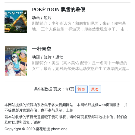
POKÉTOON 飘雪的暑假
动画 / 短片
剧情简介：少年奇诺为了和朋友们见面，来到了秘密基
地。 三个人像往常一样游玩，却突然发现变冷了。 走到
外面一看，明明是夏天却在下雪！？ 为了探查真相，3人
出发前往现场， ...
一杆青空
动画 / 短片 / 运动
剧情简介：美波（高木美佑 配音）是一名高中一年级的
女生，最近，她对高尔夫球运动突然产生了浓厚的兴趣，
只是，美波接触高尔夫球时间并不长，所以完全是一个懵
懵懂懂的状态。 ...
共9条数据 页次：1/1页
首页
尾页
本网站提供的资源均系收集于各大视频网站，本网站只提供web页面服务，并
不提供影片资源存储，也不参与录制、上传
若本站收录的节目无意侵犯了贵司版权，请给网页底部邮箱地址来信，我们会
及时处理和回复，谢谢
Copyright © 2019
樱花动漫 yhdm.one