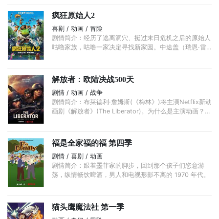
McMahan负责，剧中讲述一艘重要性不高星舰里的支援
组舰员。 ...
疯狂原始人2
喜剧 / 动画 / 冒险
剧情简介：经历了逃离洞穴、挺过末日危机之后的原始人
咕噜家族，咕噜一家决定寻找新家园。中途盖（瑞恩·雷
诺兹 Ryan Reynolds 配音）已成了咕噜一家中的一员，
...
解放者：欧陆决战500天
剧情 / 动画 / 战争
剧情简介：布莱德利·詹姆斯(《梅林》)将主演Netflix新动
画剧《解放者》(The Liberator)。为什么是主演动画？因
为拍摄方法较特殊，将用Trioscope技术，将最新的CG科
技结合真人表演来呈现， ...
福是全家福的福 第四季
剧情 / 喜剧 / 动画
剧情简介：跟着墨菲家的脚步，回到那个孩子们恣意游
荡，纵情畅饮啤酒，男人和电视形影不离的 1970 年代。
猫头鹰魔法社 第一季