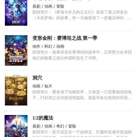
喜剧 / 动画 / 冒险
剧情简介：《希瑞与非凡的公主们》讲述了孤儿阿多拉
（卡莉罗饰）的故事，有一天她发现了一把魔法神剑，可
以让她变身为神秘战士公主希瑞，meijubar.net便脱离了
此前生活的邪恶的霍德王国。 ...
变形金刚：赛博坦之战 第一季
动作 / 科幻 / 动画
剧情简介：故事讲述在赛博坦的战争中，正邪势力在寻找
他们的能量之源火种源时发生了冲突。
洞穴
动画 / 短片
剧情简介：聚焦地下动物世界，主角是一只想要独居的兔
子，打好洞之后却发现有鼹鼠、老鼠等各位热情的邻居上
门，原来四通八达，只想独自一兔的它瑟瑟发抖……
1/2的魔法
喜剧 / 动画 / 奇幻 / 冒险
剧情简介：影片设定在一个由精灵、巨魔和灵魂等组成的