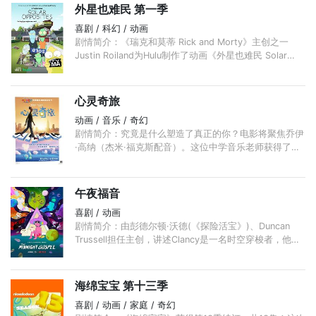
外星也难民 第一季
喜剧 / 科幻 / 动画
剧情简介：《瑞克和莫蒂 Rick and Morty》主创之一
Justin Roiland为Hulu制作了动画《外星也难民 Solar
Opposites》，这部由Justin Roiland及Mike McMahan
合作开发的动画已被直接预订2季16集。 ...
心灵奇旅
动画 / 音乐 / 奇幻
剧情简介：究竟是什么塑造了真正的你？电影将聚焦乔伊
·高纳（杰米·福克斯配音）。这位中学音乐老师获得了梦
寐以求的机会——在纽约最好的爵士俱乐部演奏。 ...
午夜福音
喜剧 / 动画
剧情简介：由彭德尔顿·沃德(《探险活宝》)、Duncan
Trussell担任主创，讲述Clancy是一名时空穿梭者，他用
多宇宙模拟器去探访生活在其他世界中的生物。将于4月
20日登陆Netflix。
海绵宝宝 第十三季
喜剧 / 动画 / 家庭 / 奇幻