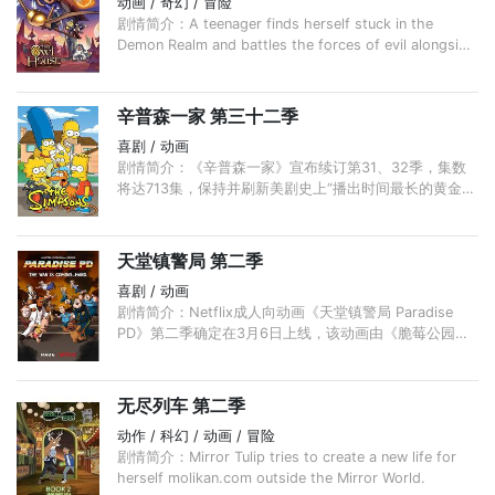
动画 / 奇幻 / 冒险
剧情简介：A teenager finds herself stuck in the
Demon Realm and battles the forces of evil alongside
a rebellious witch and a pint-sized warrior.
辛普森一家 第三十二季
喜剧 / 动画
剧情简介：《辛普森一家》宣布续订第31、32季，集数
将达713集，保持并刷新美剧史上“播出时间最长的黄金时
段有剧本剧集”记录。
天堂镇警局 第二季
喜剧 / 动画
剧情简介：Netflix成人向动画《天堂镇警局 Paradise
PD》第二季确定在3月6日上线，该动画由《脆莓公园
Brickleberry》的主创Waco O’Guin及Roger Black负责。
...
无尽列车 第二季
动作 / 科幻 / 动画 / 冒险
剧情简介：Mirror Tulip tries to create a new life for
herself molikan.com outside the Mirror World.