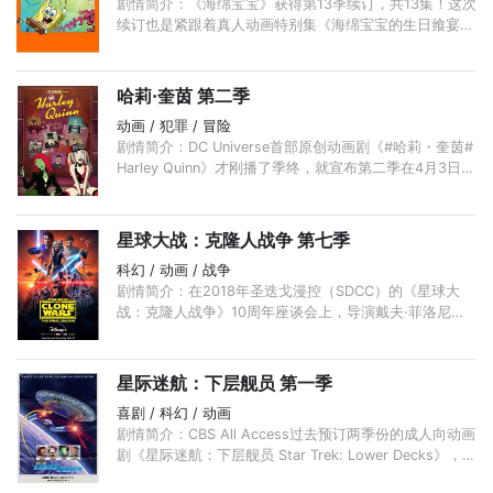
剧情简介：《海绵宝宝》获得第13季续订，共13集！这次
续订也是紧跟着真人动画特别集《海绵宝宝的生日飨宴》
(Spongebob’s Big Birthday Blowout，暂译)播出。
哈莉·奎茵 第二季
动画 / 犯罪 / 冒险
剧情简介：DC Universe首部原创动画剧《#哈莉・奎茵#
Harley Quinn》才刚播了季终，就宣布第二季在4月3日上
线！
星球大战：克隆人战争 第七季
科幻 / 动画 / 战争
剧情简介：在2018年圣迭戈漫控（SDCC）的《星球大
战：克隆人战争》10周年座谈会上，导演戴夫·菲洛尼宣
布，《星球大战：克隆人战争》将在迪士尼流媒体平台上
再播十二集全新的故事——它们被称 ...
星际迷航：下层舰员 第一季
喜剧 / 科幻 / 动画
剧情简介：CBS All Access过去预订两季份的成人向动画
剧《星际迷航：下层舰员 Star Trek: Lower Decks》，该
动画由《瑞克和莫蒂 Rick and Morty》主编剧Mike